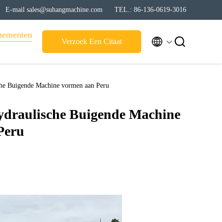
E-mail sales@suhangmachine.com
TEL.: 86-136-0619-3016
nementen


Verzoek Een Citaat
che Buigende Machine vormen aan Peru
ydraulische Buigende Machine
Peru