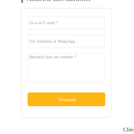
Verzend
Clië