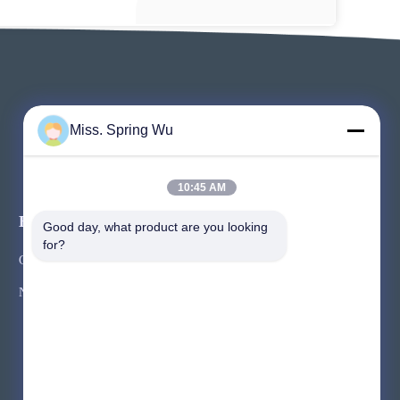
Miss. Spring Wu
10:45 AM
Evenementen
Good day, what product are you looking 
Verzoek Een Citaat
for?
Gevallen
TEL.: 86-136-0619-3016
Nieuws
Fax: 86-510-8827-6675



