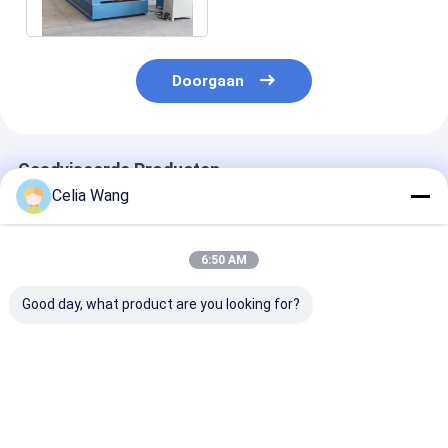
Mpa vormen
Doorgaan
Geadviseerde Producten
Celia Wang
6:50 AM
Good day, what product are you looking for?
760 mm Trapezium
0.3-0.8mm
Afrika Markt
en IBR dubbellaag
gegalvaniseerd staal
Populaire IBR
dakplaat rollen
IBR Double Layer
686/760
vormmachine 0,3-
Roof Panel Roll
Trapeziumvor
0,8 mm
Forming Machine
blad Dubbella
Beste prijs
Beste prijs
Beste pri
gegalvaniseerd staal
Met Chain Drive
rolvormmachi