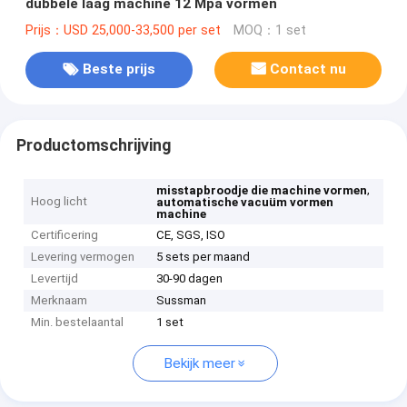
dubbele laag machine 12 Mpa vormen
Prijs：USD 25,000-33,500 per set
MOQ：1 set
Beste prijs
Contact nu
Productomschrijving
,
misstapbroodje die machine vormen
Hoog licht
automatische vacuüm vormen
machine
Certificering
CE, SGS, ISO
Levering vermogen
5 sets per maand
Levertijd
30-90 dagen
Merknaam
Sussman
Min. bestelaantal
1 set
Bekijk meer