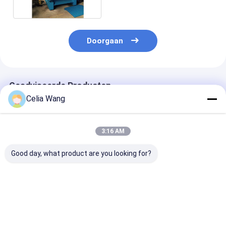
0.250.8mm vormen Dikte
Doorgaan
Geadviseerde Producten
Celia Wang
3:16 AM
Good day, what product are you looking for?
760 mm Trapezium
0.3-0.8mm
Afrika Markt
en IBR dubbellaag
gegalvaniseerd staal
Populaire IBR
dakplaat rollen
IBR Double Layer
686/760
vormmachine 0,3-
Roof Panel Roll
Trapeziumvor
0,8 mm
Forming Machine
blad Dubbella
Beste prijs
Beste prijs
Beste pri
gegalvaniseerd staal
Met Chain Drive
rolvormmachi