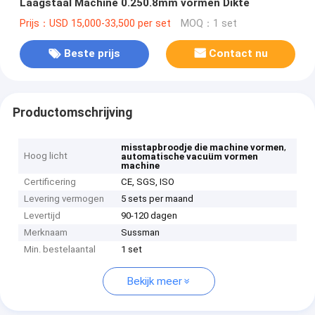
Laagstaal Machine 0.250.8mm vormen Dikte
Prijs：USD 15,000-33,500 per set
MOQ：1 set
Beste prijs
Contact nu
Productomschrijving
,
misstapbroodje die machine vormen
Hoog licht
automatische vacuüm vormen
machine
Certificering
CE, SGS, ISO
Levering vermogen
5 sets per maand
Levertijd
90-120 dagen
Merknaam
Sussman
Min. bestelaantal
1 set
Bekijk meer