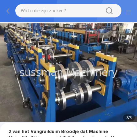
1
/
3
2 van het Vangrailduim Broodje dat Machine