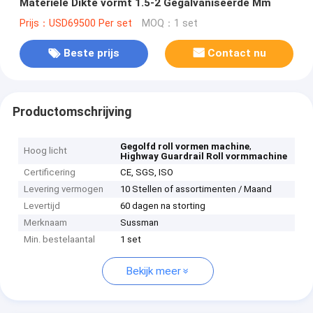
Materiële Dikte vormt 1.5-2 Gegalvaniseerde Mm
Prijs：USD69500 Per set
MOQ：1 set
Beste prijs
Contact nu
Productomschrijving
,
Gegolfd roll vormen machine
Hoog licht
Highway Guardrail Roll vormmachine
Certificering
CE, SGS, ISO
Levering vermogen
10 Stellen of assortimenten / Maand
Levertijd
60 dagen na storting
Merknaam
Sussman
Min. bestelaantal
1 set
Bekijk meer