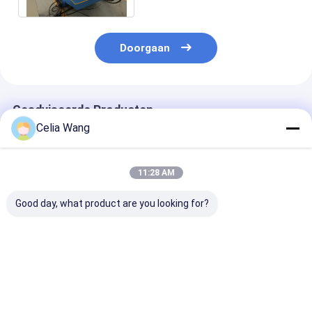
Doorgaan
Geadviseerde Producten
Celia Wang
11:28 AM
Good day, what product are you looking for?
Automatische 2-
Dikte 1,5-2 mm
1.2mm-2.0mm 
4mm Steel Plate
dubbele
Gegalvaniseer
Dikte Guard W Shape
geleiderailcurve die
Metalen Stale
Crash Barrier
machine maakt met
Staander Hek
Guardrail maken
2 sets aangepaste
Paal
Beste prijs
Beste prijs
Beste pri
machine voor High
mallen
Rolvormmachi
Road