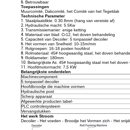
6.
Betrouwbaar
Toepassingen
Muurcomité, Dakcomité, het Comité van het Tegeldak
Technische Parameter
1.
Staalplaatdikte: 0.30.8mm (hang van vereiste af)
2.
Hydraulische macht: 5.5Kw
3.
Transmissiemanier: enige ketting
4.
Materiaal van blad: Cr12, het doven behandeling
5.
Capaciteit van Decoiler: 5 tonpassief decoiler
6.
Het vormen van Snelheid: 10-15m/min
7.
Rolgroepen: 16-18 posten hoofdrol
8.
Rolmateriaal: 45# hoogwaardig staal, het doven behande
9.
Roldiameter: 180mm
10.
Belangrijkste As: 45# hoogwaardig staal met het doven
11.
Hoofdmotormacht: 7,5 KW
Belangrijkste onderdelen
Machinecomponent
5 tonpassief decoiler
Hoofdbroodje die machine vormen
Hydraulische post
Scherp apparaat
Afgewerkte producten tabel-
PLC controlesysteem
Vervangstukken
Het werk Stroom
Decoiler - Het voeden - Broodje het Vormen zich - Het snijde