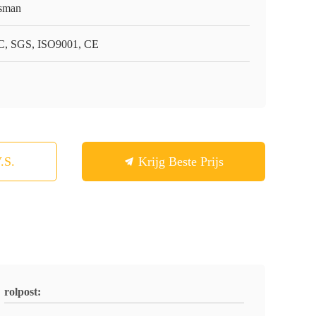
sman
, SGS, ISO9001, CE
.S.
Krijg Beste Prijs
rolpost: