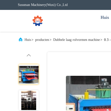
Sussman Machinery(Wuxi) Co.,Ltd
Huis
Huis
>
producten
>
Dubbele laag rolvormen machine
>
0.3 