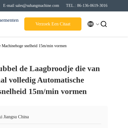
E-mail sales@suhangmachine.com
TEL.: 86-136-0619-3016
nementen


Verzoek Een Citaat
che Machinehoge snelheid 15m/min vormen
ubbel de Laagbroodje die van
al volledig Automatische
snelheid 15m/min vormen
i Jiangsu China