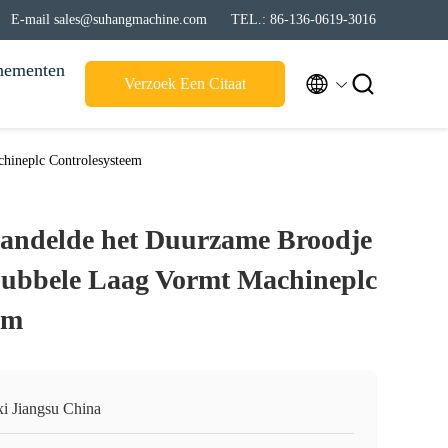
E-mail sales@suhangmachine.com
TEL.: 86-136-0619-3016
nementen


Verzoek Een Citaat
hineplc Controlesysteem
andelde het Duurzame Broodje
Dubbele Laag Vormt Machineplc
em
i Jiangsu China