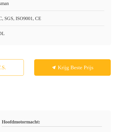
sman
, SGS, ISO9001, CE
DL
.S.
Krijg Beste Prijs
Hoofdmotormacht: