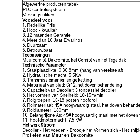
Afgewerkte producten tabel-
PLC controlesysteem
Vervangstukken
Voordeel voor
1.
Redelijke Prijs
2.
Hoog - kwaliteit
3.
12 maanden Garantie
4.
Meer dan 10 Jaar Ervarings
5.
Duurzaam
6.
Betrouwbaar
Toepassingen
Muurcomité, Dakcomité, het Comité van het Tegeldak
Technische Parameter
1.
Staalplaatdikte: 0.30.8mm (hang van vereiste af)
2.
Hydraulische macht: 5.5Kw
3. Transmissiemanier: enige ketting
4. Materiaal van blad: Cr12, het doven behandeling
5.
Capaciteit van Decoiler: 5 tonpassief decoiler
6.
Het vormen van Snelheid: 10-15m/min
7.
Rolgroepen: 16-18 posten hoofdrol
8.
Rolmateriaal: 45# hoogwaardig staal, het doven behande
9.
Roldiameter: 180mm
10.
Belangrijkste As: 45# hoogwaardig staal met het doven
11. Hoofdmotormacht: 7,5 KW
Het werk Stroom
Decoiler - Het voeden - Broodje het Vormen zich - Het snijde
Profielen van Muur en Dakcomité