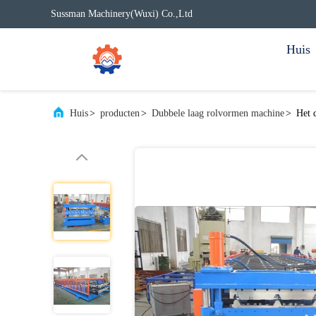
Sussman Machinery(Wuxi) Co.,Ltd
Huis
Huis
>
producten
>
Dubbele laag rolvormen machine
>
Het 