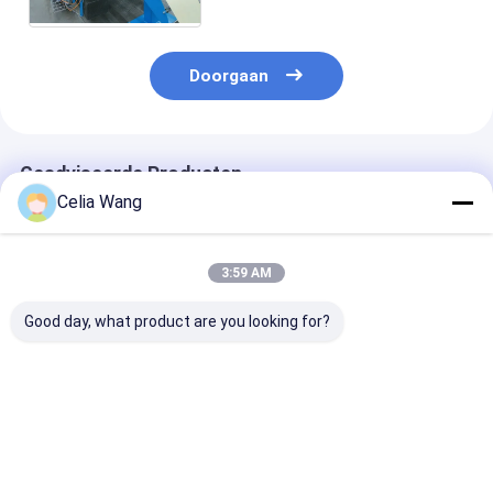
Doorgaan
Geadviseerde Producten
Celia Wang
3:59 AM
Good day, what product are you looking for?
Voor
Populair in Mexico
1.5-2.5 mm roe
magazijnwerkplaats
voor het residentiële
staal Ongeslo
Villadakinstallatie
garagedeurpaneelbroodje
gesloten C Uni
KR18 Staande
dat machine 457-
Strut Roll For
naadrolvormmachine
610 mm in de breedte
Machine met s
Beste prijs
Beste prijs
Beste pri
Mexico Populaire
verstelbaar metaal
na het snijden 
hydraulische
vormt met PLC-
ponsen