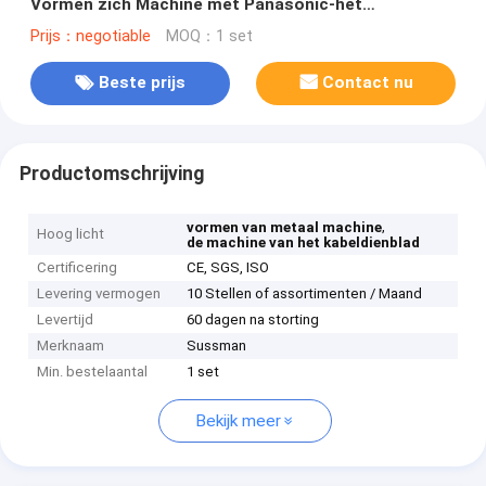
Vormen zich Machine met Panasonic-het
Aanrakingsscherm
Prijs：negotiable
MOQ：1 set
Beste prijs
Contact nu
Productomschrijving
,
vormen van metaal machine
Hoog licht
de machine van het kabeldienblad
Certificering
CE, SGS, ISO
Levering vermogen
10 Stellen of assortimenten / Maand
Levertijd
60 dagen na storting
Merknaam
Sussman
Min. bestelaantal
1 set
Bekijk meer