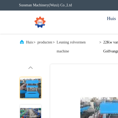
Sussman Machinery(Wuxi) Co.,Ltd
Huis
Huis
>
producten
>
Leuning rolvormen
>
22Kw van 
machine
Golfvangr