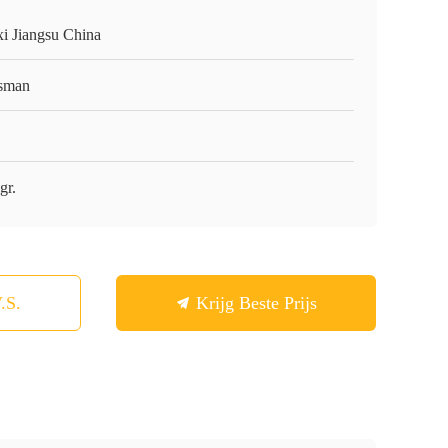
i Jiangsu China
sman
gr.
.S.
Krijg Beste Prijs