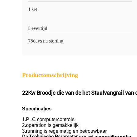
1 set
Levertijd
75days na storting
Productomschrijving
22Kw Broodje die van de het Staalvangrail va
Specificaties
1.PLC computercontrole
2.operation is gemakkelijk
3.running is regelmatig en betrouwbaar
De Technische Parameter
vangrailbroodje