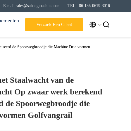
E-mail sales@suhangmachine.com
TEL.: 86-136-0619-3016
nementen


Verzoek Een Citaat
niseerd de Spoorwegbroodje die Machine Drie vormen
et Staalwacht van de
cht Op zwaar werk berekend
d de Spoorwegbroodje die
vormen Golfvangrail