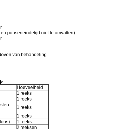
r
en ponseneindetijd niet te omvatten)
r
 doven van behandeling
je
Hoeveelheid
1 reeks
1 reeks
osten
1 reeks
1 reeks
doos)
1 reeks
2 reeksen