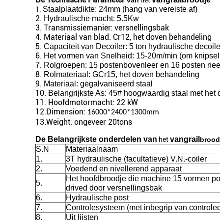
van
het
Staalplaatdikte: 24mm (hang van vereiste af)
1.
2.
Hydraulische macht: 5.5Kw
3. Transmissiemanier: versnellingsbak
4. Materiaal van blad: Cr12, het doven behandeling
5.
Capaciteit van Decoiler: 5 ton hydraulische decoile
6.
Het vormen van Snelheid: 15-20m/min (om knipsel 
7.
Rolgroepen: 15 postenbovenleer en 16 posten nee
8.
Rolmateriaal: GCr15, het doven behandeling
9.
Materiaal: gegalvaniseerd staal
10.
Belangrijkste As: 45# hoogwaardig staal met het
11. Hoofdmotormacht: 22 kW
12.Dimension:
16000*2400*1300mm
13.Weight: ongeveer 20tons
De Belangrijkste onderdelen van
vangrail
het
brood
S.N
Materiaalnaam
1.
3T hydraulische (facultatieve) V.N.-coiler
2.
Voedend en nivellerend apparaat
Het hoofdbroodje die machine 15 vormen p
5.
drived door versnellingsbak
6.
Hydraulische post
7.
Controlesysteem (met inbegrip van controle
8.
Uit lijsten