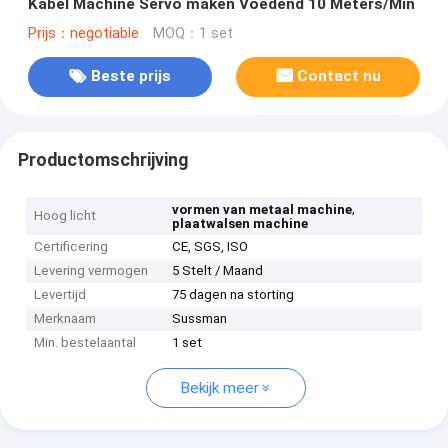
Kabel Machine Servo maken Voedend 10 Meters/Min
Prijs：negotiable
MOQ：1 set
Beste prijs
Contact nu
Productomschrijving
,
vormen van metaal machine
Hoog licht
plaatwalsen machine
Certificering
CE, SGS, ISO
Levering vermogen
5 Stelt / Maand
Levertijd
75 dagen na storting
Merknaam
Sussman
Min. bestelaantal
1 set
Bekijk meer