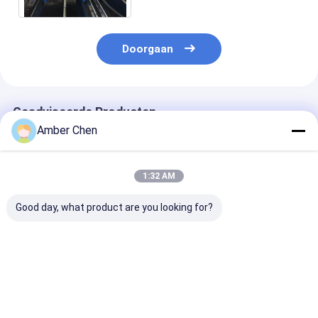
Doorgaan
Geadviseerde Producten
Amber Chen
1:32 AM
Good day, what product are you looking for?
Voor
Populair in Mexico
1.5-2.5 mm roe
magazijnwerkplaats
voor het residentiële
staal Ongeslo
Villadakinstallatie
garagedeurpaneelbroodje
gesloten C Uni
KR18 Staande
dat machine 457-
Strut Roll For
naadrolvormmachine
610 mm in de breedte
Machine met s
Beste prijs
Beste prijs
Beste pri
Mexico Populaire
verstelbaar metaal
na het snijden 
hydraulische
vormt met PLC-
ponsen