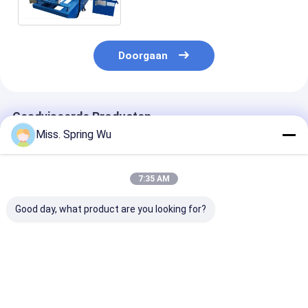
gemaakte Diameter 50mm
Doorgaan
Geadviseerde Producten
Miss. Spring Wu
7:35 AM
Good day, what product are you looking for?
Pu-het Broodje die
0.70.9mm Dikte
0.6-1.2mm
van de Blinddeur
Gegalvaniseerd
Gegalvaniseer
Machine 0,27 -
Staal 70mm
Staal Strips V
0.4mm 55mm 77mm
Afbaardend
Europese Rold
met 3T Decoiler
Buisbroodje dat
Lamellen
Beste prijs
Beste prijs
Beste pri
vormen
Machine vormt
Rolvormmachi