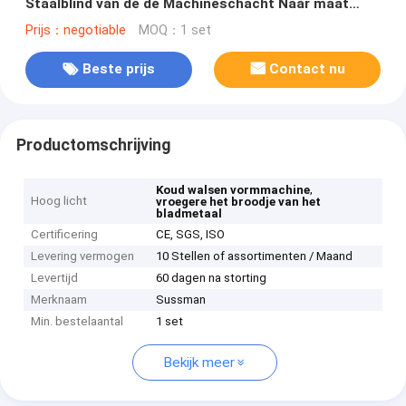
Staalblind van de de Machineschacht Naar maat
gemaakte Diameter 50mm
Prijs：negotiable
MOQ：1 set
Beste prijs
Contact nu
Productomschrijving
,
Koud walsen vormmachine
Hoog licht
vroegere het broodje van het
bladmetaal
Certificering
CE, SGS, ISO
Levering vermogen
10 Stellen of assortimenten / Maand
Levertijd
60 dagen na storting
Merknaam
Sussman
Min. bestelaantal
1 set
Bekijk meer