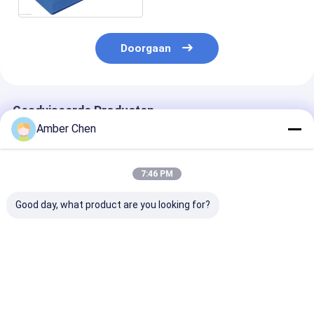
Breedte
Doorgaan
Geadviseerde Producten
Amber Chen
7:46 PM
Good day, what product are you looking for?
Pu-het Broodje die
0.70.9mm Dikte
0.6-1.2mm
van de Blinddeur
Gegalvaniseerd
Gegalvaniseer
Machine 0,27 -
Staal 70mm
Staal Strips V
0.4mm 55mm 77mm
Afbaardend
Europese Rold
met 3T Decoiler
Buisbroodje dat
Lamellen
Beste prijs
Beste prijs
Beste pri
vormen
Machine vormt
Rolvormmachi
Met Dubbeldoe