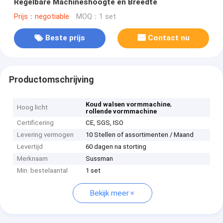
Regelbare Machineshoogte en Breedte
Prijs：negotiable
MOQ：1 set
Beste prijs
Contact nu
Productomschrijving
,
Koud walsen vormmachine
Hoog licht
rollende vormmachine
Certificering
CE, SGS, ISO
Levering vermogen
10 Stellen of assortimenten / Maand
Levertijd
60 dagen na storting
Merknaam
Sussman
Min. bestelaantal
1 set
Bekijk meer