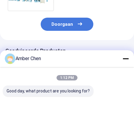
Ononderbroken Productielijn
met Dikte 0.40.8mm
Doorgaan
Geadviseerde Producten
Amber Chen
1:12 PM
Good day, what product are you looking for?
0-10m/Min 0,4-0,7
12m/min de
Regelbaar de
mm Dikte Buiten PU
Sandwichcomité van
Sandwichcomi
Sandwich Panel
het hoge
de Rotswol
Continu
snelheidspolyurethaan
Onderbroken
Productielijn
Lijn Volledige
Machinemater
Beste prijs
Beste prijs
Beste pri
Configuratie 18.5Kw