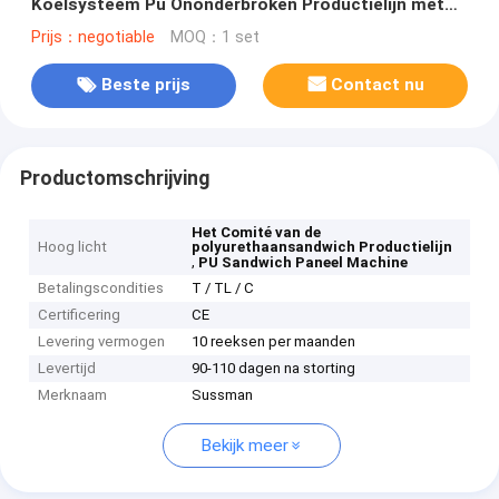
Koelsysteem Pu Ononderbroken Productielijn met
Dikte 0.40.8mm
Prijs：negotiable
MOQ：1 set
Beste prijs
Contact nu
Productomschrijving
Het Comité van de
Hoog licht
polyurethaansandwich Productielijn
,
PU Sandwich Paneel Machine
Betalingscondities
T / TL / C
Certificering
CE
Levering vermogen
10 reeksen per maanden
Levertijd
90-110 dagen na storting
Merknaam
Sussman
Bekijk meer