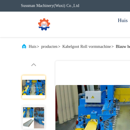
Sussman Machinery(Wuxi) Co.,Ltd
Huis
Huis
>
producten
>
Kabelgoot Roll vormmachine
>
Blauw h