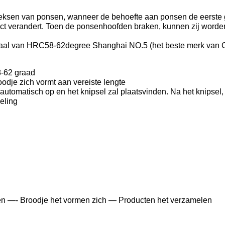
2 reeksen van ponsen, wanneer de behoefte aan ponsen de eers
ct verandert. Toen de ponsenhoofden braken, kunnen zij word
aal van HRC58-62degree Shanghai NO.5 (het beste merk van Ch
8-62 graad
oodje zich vormt aan vereiste lengte
automatisch op en het knipsel zal plaatsvinden. Na het knipsel
eling
nsen —- Broodje het vormen zich — Producten het verzamelen