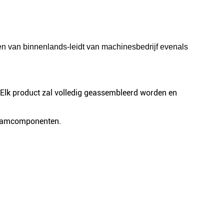
en van binnenlands-leidt van machines
bedrijf evenals
s. Elk product zal volledig geassembleerd worden en
knaamcomponenten.