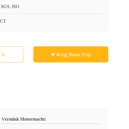
 SGS, ISO
-CT
.S.
Krijg Beste Prijs
Vermink Motormacht: