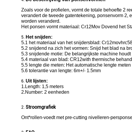
Zoals voor de profielen, vormt de totale behoefte 
verandert de tweede gatentekening, ponsenvorm 2, e
worden veranderd.
Het ponsen vormt materiaal: Cr12Mov Dovend het St
Het snijden:
5.
5.1 het materiaal van het snijdersblad: Cr12movhrc5
5.2 snijdend na zich het vormen: Snijd het blad na br
5.3 snijdende motie: De belangrijkste machine houdt 
5.4 materiaal van blad: CR12with thermische behand
5.5 lengte die meten: Het automatische lengte meten
5.6 tolerantie van lengte: 6m+/- 1.5mm
Uit lijsten:
6.
1.Length: 1,5 meters
2.Number: 2 eenheden
Stroomgrafiek
2.
Ont*rollen-voedt met pre-cutting nivelleren-perspo