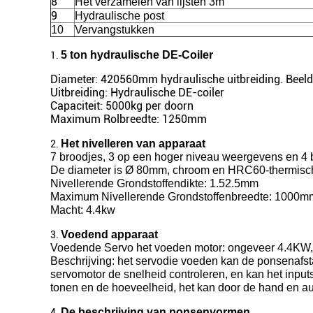
8
Het verzamelen van lijsten 3m
9
Hydraulische post
10
Vervangstukken
5 ton hydraulische DE-Coiler
1.
Diameter: 420560mm hydraulische uitbreiding. Beeld
Uitbreiding: Hydraulische DE-coiler
Capaciteit: 5000kg per doorn
Maximum Rolbreedte: 1250mm
Het nivelleren van apparaat
2.
7 broodjes, 3 op een hoger niveau weergevens en 4 
De diameter is Ø 80mm, chroom en HRC60-thermische
Nivellerende Grondstoffendikte: 1.52.5mm
Maximum Nivellerende Grondstoffenbreedte: 1000m
Macht: 4.4kw
Voedend apparaat
3.
Voedende Servo het voeden motor: ongeveer 4.4KW
Beschrijving: het servodie voeden kan de ponsenafst
servomotor de snelheid controleren, en kan het input
tonen en de hoeveelheid, het kan door de hand en a
De beschrijving van ponsenvormen
4.