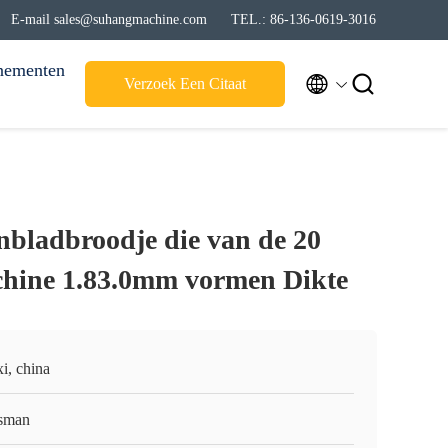
E-mail sales@suhangmachine.com
TEL.: 86-136-0619-3016
nementen


Verzoek Een Citaat
nbladbroodje die van de 20
chine 1.83.0mm vormen Dikte
i, china
sman