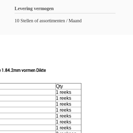
Levering vermogen
10 Stellen of assortimenten / Maand
e 1.84.2mm vormen Dikte
Qty
1 reeks
1 reeks
1 reeks
1 reeks
1 reeks
1 reeks
1 reeks