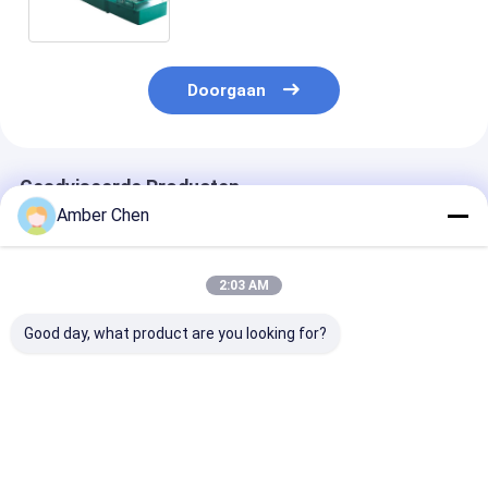
Broodjes de Vormende Machine
10mpa Hydraulische Druk
Doorgaan
Geadviseerde Producten
Amber Chen
2:03 AM
Good day, what product are you looking for?
Automatische 2-
Dikte 1,5-2 mm
1.2mm-2.0mm 
4mm Steel Plate
dubbele
Gegalvaniseer
Dikte Guard W Shape
geleiderailcurve die
Metalen Stale
Crash Barrier
machine maakt met
Staander Hek
Guardrail maken
2 sets aangepaste
Paal
Beste prijs
Beste prijs
Beste pri
machine voor High
mallen
Rolvormmachi