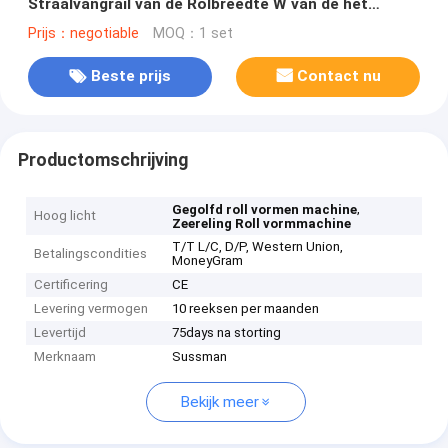
Straalvangrail van de Rolbreedte W van de het
Broodjes de Vormende Machine 10mpa Hydraulische
Prijs：negotiable
MOQ：1 set
Druk
Beste prijs
Contact nu
Productomschrijving
,
Gegolfd roll vormen machine
Hoog licht
Zeereling Roll vormmachine
T/T L/C, D/P, Western Union,
Betalingscondities
MoneyGram
Certificering
CE
Levering vermogen
10 reeksen per maanden
Levertijd
75days na storting
Merknaam
Sussman
Bekijk meer