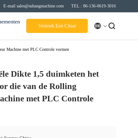
E-mail sales@suhangmachine.com
TEL.: 86-136-0619-3016
nementen


Verzoek Een Citaat
rdeur Machine met PLC Controle vormen
le Dikte 1,5 duimketen het
or die van de Rolling
achine met PLC Controle