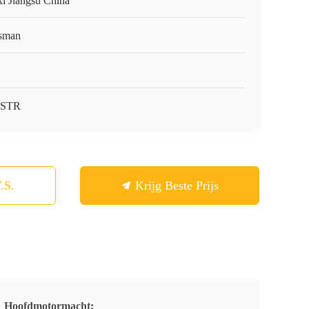
i Jiangsu China
sman
-STR
.S.
Krijg Beste Prijs
Hoofdmotormacht: