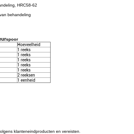
handeling, HRC58-62
 van behandeling
eur
spoor
Hoeveelheid
1 reeks
1 reeks
1 reeks
1 reeks
1 reeks
2 reeksen
1 eenheid
lgens klanteneindproducten en vereisten.