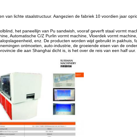
an lichte staalstructuur. Aangezien de fabriek 10 voordien jaar opricht
Rolblind, het paneellijn van Pu sandwish, vooraf geverft staal vormt m
ine, Automatische C/Z Purlin vormt machine, Vloerdek vormt machine,
alopslageenheid, enz. De producten worden wijd gebruikt in pakhuis, f
emingen ontmoeten, auto-industrie, de groeiende eisen van de ondern
incie die aan Shanghai dicht is, is het over de reis van een half uur.