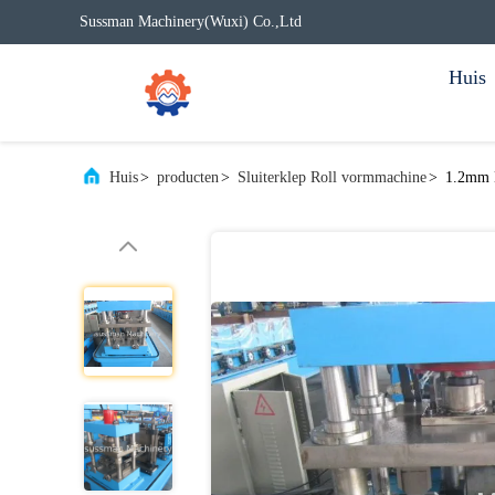
Sussman Machinery(Wuxi) Co.,Ltd
Huis
Huis
>
producten
>
Sluiterklep Roll vormmachine
>
1.2mm M