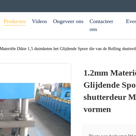
Producten
Videos
Ongeveer ons
Contacteer
Eve
ons
ateriële Dikte 1,5 duimketen het Glijdende Spoor die van de Rolling shutte
1.2mm Materië
Glijdende Spo
shutterdeur M
vormen