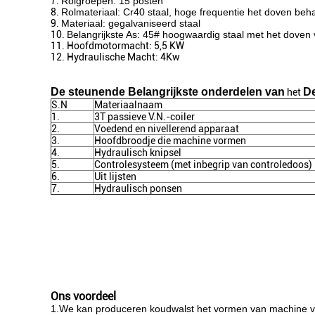
7.
Rolgroepen: 15 posten
8.
Rolmateriaal: Cr40 staal, hoge frequentie het doven be
9.
Materiaal: gegalvaniseerd staal
10.
Belangrijkste As: 45# hoogwaardig staal met het doven
11. Hoofdmotormacht: 5,5 KW
12. Hydraulische Macht: 4Kw
De steunende Belangrijkste onderdelen van
D
het
S.N
Materiaalnaam
1.
3T passieve V.N.-coiler
2.
Voedend en nivellerend apparaat
3.
Hoofdbroodje die machine vormen
4.
Hydraulisch knipsel
5.
Controlesysteem (met inbegrip van controledoos)
6.
Uit lijsten
7.
Hydraulisch ponsen
Ons voordeel
1.We kan produceren koudwalst het vormen van machine vo