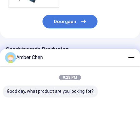
Blinddeur
Doorgaan
Geadviseerde Producten
Amber Chen
9:28 PM
Good day, what product are you looking for?
Pu-het Broodje die
0.70.9mm Dikte
0.6-1.2mm
van de Blinddeur
Gegalvaniseerd
Gegalvaniseer
Machine 0,27 -
Staal 70mm
Staal Strips V
0.4mm 55mm 77mm
Afbaardend
Europese Rold
met 3T Decoiler
Buisbroodje dat
Lamellen
Beste prijs
Beste prijs
Beste pri
vormen
Machine vormt
Rolvormmachi
Met Dubbeldoe