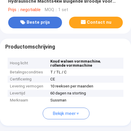
Hydraulische Machts4kw Buigende Broodje voor
Blinddeur
Prijs：negotiable
MOQ：1 set
Beste prijs
Contact nu
Productomschrijving
,
Koud walsen vormmachine
Hoog licht
rollende vormmachine
Betalingscondities
T / TL / C
Certificering
CE
Levering vermogen
10 reeksen per maanden
Levertijd
60 dagen na storting
Merknaam
Sussman
Bekijk meer