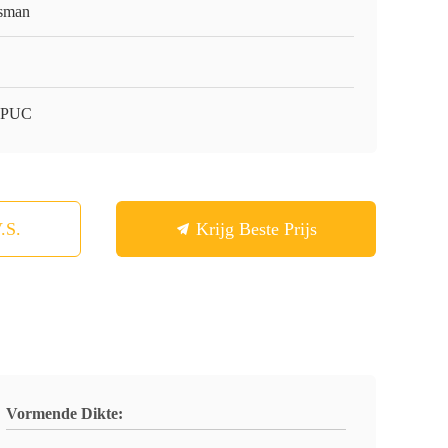
sman
-PUC
.S.
Krijg Beste Prijs
Vormende Dikte: