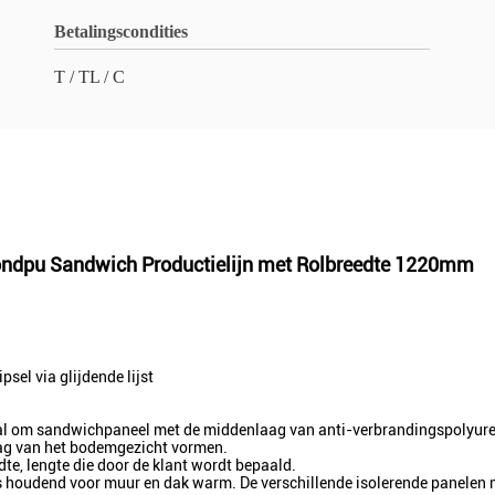
Betalingscondities
T / TL / C
ondpu Sandwich Productielijn met Rolbreedte 1220mm
sel via glijdende lijst
riaal om sandwichpaneel met de middenlaag van anti-verbrandingspolyur
aag van het bodemgezicht vormen.
e, lengte die door de klant wordt bepaald.
s houdend voor muur en dak warm. De verschillende isolerende panelen 