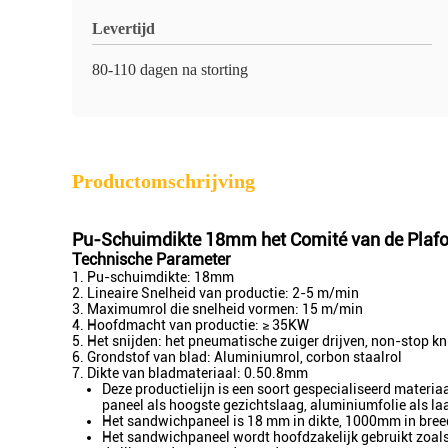
Levertijd
80-110 dagen na storting
Productomschrijving
Pu-Schuimdikte 18mm het Comité van de Plaf
Technische Parameter
1. Pu-schuimdikte: 18mm
2. Lineaire Snelheid van productie: 2-5 m/min
3. Maximumrol die snelheid vormen: 15 m/min
4. Hoofdmacht van productie: ≥ 35KW
5. Het snijden: het pneumatische zuiger drijven, non-stop knip
6. Grondstof van blad: Aluminiumrol, corbon staalrol
7. Dikte van bladmateriaal: 0.50.8mm
Deze productielijn is een soort gespecialiseerd mate
paneel als hoogste gezichtslaag, aluminiumfolie als l
Het sandwichpaneel is 18 mm in dikte, 1000mm in breedt
Het sandwichpaneel wordt hoofdzakelijk gebruikt zoal