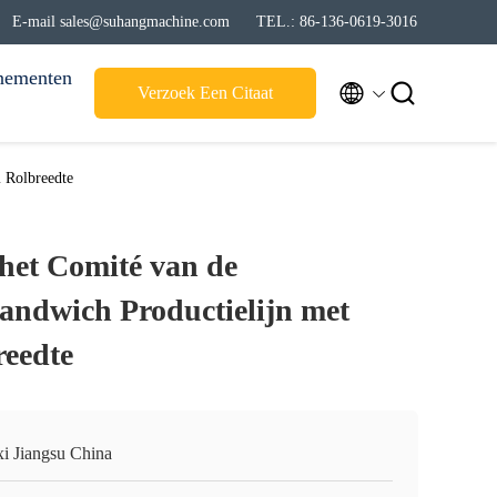
E-mail sales@suhangmachine.com
TEL.: 86-136-0619-3016
nementen


Verzoek Een Citaat
 Rolbreedte
het Comité van de
andwich Productielijn met
eedte
i Jiangsu China