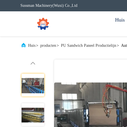
Sussman Machinery(Wuxi) Co.,Ltd
Huis
Huis
>
producten
>
PU Sandwich Paneel Productielijn
>
Aut