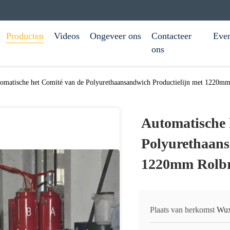
Producten
Videos
Ongeveer ons
Contacteer
Eve
ons
omatische het Comité van de Polyurethaansandwich Productielijn met 1220mm
Automatische 
Polyurethaans
1220mm Rolbr
Plaats van herkomst
Wux