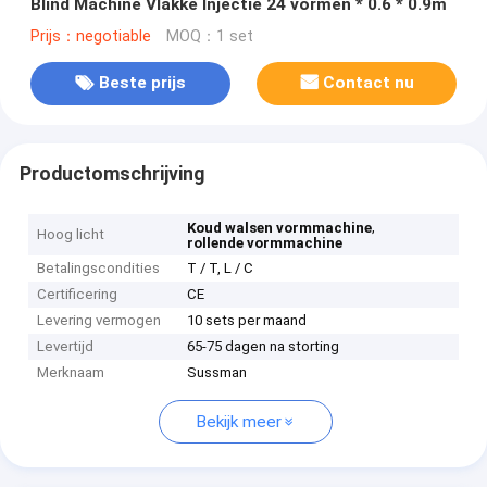
Blind Machine Vlakke Injectie 24 vormen * 0.6 * 0.9m
Prijs：negotiable
MOQ：1 set
Beste prijs
Contact nu
Productomschrijving
,
Koud walsen vormmachine
Hoog licht
rollende vormmachine
Betalingscondities
T / T, L / C
Certificering
CE
Levering vermogen
10 sets per maand
Levertijd
65-75 dagen na storting
Merknaam
Sussman
Bekijk meer