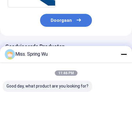
Doorgaan
Geadviseerde Producten
Miss. Spring Wu
11:46 PM
Good day, what product are you looking for?
Pu-het Broodje die
0.70.9mm Dikte
0.6-1.2mm
van de Blinddeur
Gegalvaniseerd
Gegalvaniseer
Machine 0,27 -
Staal 70mm
Staal Strips V
0.4mm 55mm 77mm
Afbaardend
Europese Rold
met 3T Decoiler
Buisbroodje dat
Lamellen
Beste prijs
Beste prijs
Beste pri
vormen
Machine vormt
Rolvormmachi
Met Dubbeldoe