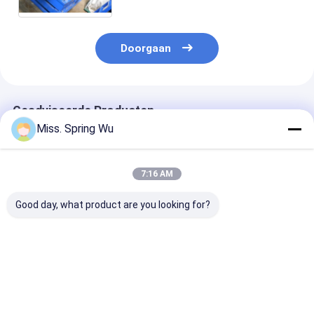
Controle vormt
Doorgaan
Geadviseerde Producten
Miss. Spring Wu
7:16 AM
Good day, what product are you looking for?
Automatische 2-
Dikte 1,5-2 mm
1.2mm-2.0mm 
4mm Steel Plate
dubbele
Gegalvaniseer
Dikte Guard W Shape
geleiderailcurve die
Metalen Stale
Crash Barrier
machine maakt met
Staander Hek
Guardrail maken
2 sets aangepaste
Paal
Beste prijs
Beste prijs
Beste pri
machine voor High
mallen
Rolvormmachi
Road