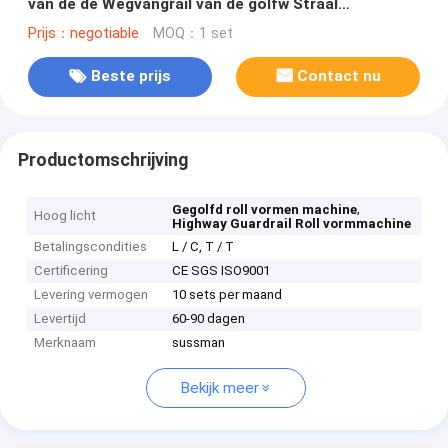
van de de Wegvangrail van de golfw Straal
Materiaalplc Automatische Controle vormt
Prijs：negotiable
MOQ：1 set
Beste prijs
Contact nu
Productomschrijving
,
Gegolfd roll vormen machine
Hoog licht
Highway Guardrail Roll vormmachine
Betalingscondities
L / C, T / T
Certificering
CE SGS ISO9001
Levering vermogen
10 sets per maand
Levertijd
60-90 dagen
Merknaam
sussman
Bekijk meer