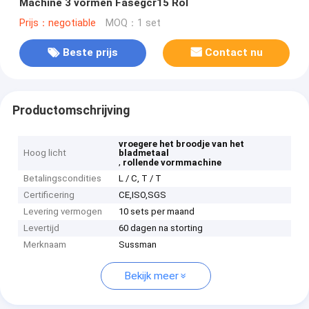
Machine 3 vormen Fasegcr15 Rol
Prijs：negotiable
MOQ：1 set
Beste prijs
Contact nu
Productomschrijving
vroegere het broodje van het
Hoog licht
bladmetaal
,
rollende vormmachine
Betalingscondities
L / C, T / T
Certificering
CE,ISO,SGS
Levering vermogen
10 sets per maand
Levertijd
60 dagen na storting
Merknaam
Sussman
Bekijk meer