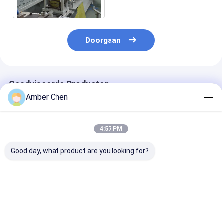
vormen Fasegcr15 Rol
Doorgaan
Geadviseerde Producten
Amber Chen
4:57 PM
Good day, what product are you looking for?
Pu-het Broodje die
0.70.9mm Dikte
0.6-1.2mm
van de Blinddeur
Gegalvaniseerd
Gegalvaniseer
Machine 0,27 -
Staal 70mm
Staal Strips V
0.4mm 55mm 77mm
Afbaardend
Europese Rold
met 3T Decoiler
Buisbroodje dat
Lamellen
Beste prijs
Beste prijs
Beste pri
vormen
Machine vormt
Rolvormmachi