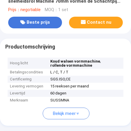
snelheidsrol Machine 70mm vormen de Schachtpijp
van de Staalachthoek
Prijs：negotiable
MOQ：1 set
Beste prijs
Contact nu
Productomschrijving
,
Koud walsen vormmachine
Hoog licht
rollende vormmachine
Betalingscondities
L / C, T / T
Certificering
SGS.ISO,CE
Levering vermogen
15 reeksen per maand
Levertijd
60 dagen
Merknaam
SUSSMNA
Bekijk meer