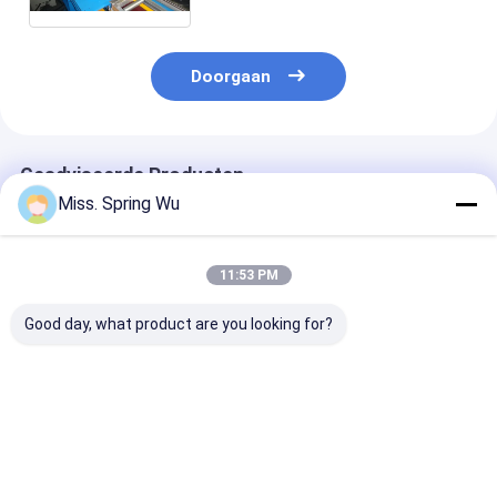
Staalachthoek
Doorgaan
Geadviseerde Producten
Miss. Spring Wu
11:53 PM
Good day, what product are you looking for?
Pu-het Broodje die
0.70.9mm Dikte
0.6-1.2mm
van de Blinddeur
Gegalvaniseerd
Gegalvaniseer
Machine 0,27 -
Staal 70mm
Staal Strips V
0.4mm 55mm 77mm
Afbaardend
Europese Rold
met 3T Decoiler
Buisbroodje dat
Lamellen
Beste prijs
Beste prijs
Beste pri
vormen
Machine vormt
Rolvormmachi
Met Dubbeldoe