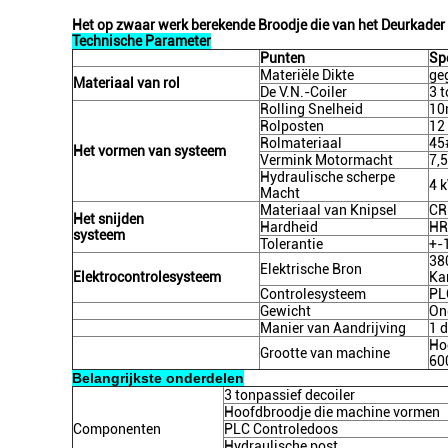
Het op zwaar werk berekende Broodje die van het Deurkader
Technische Parameter
Punten
Spe
Materiële Dikte
ge
Materiaal van rol
De V.N.-Coiler
3 
Rolling Snelheid
10
Rolposten
12
Rolmateriaal
45
Het vormen van systeem
Vermink Motormacht
7,
Hydraulische scherpe
4 
Macht
Materiaal van Knipsel
CR
Het snijden
Hardheid
HR
systeem
Tolerantie
+-
38
Elektrische Bron
Elektrocontrolesysteem
Ka
Controlesysteem
PLC
Gewicht
On
Manier van Aandrijving
1 
Ho
Grootte van machine
60
Belangrijkste onderdelen
3 tonpassief decoiler
Hoofdbroodje die machine vormen
Componenten
PLC Controledoos
Hydraulische post