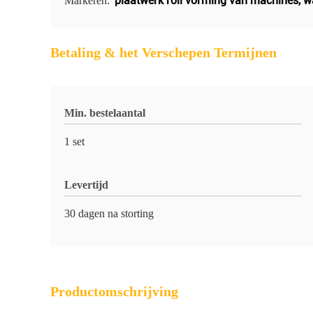
plaatwerk roll vorming van machines
,
w
Markeren:
Betaling & het Verschepen Termijnen
Min. bestelaantal
1 set
Levertijd
30 dagen na storting
Productomschrijving