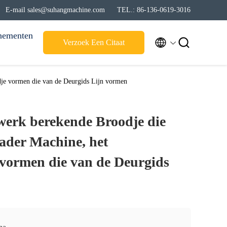
E-mail sales@suhangmachine.com
TEL.: 86-136-0619-3016
nementen


Verzoek Een Citaat
dje vormen die van de Deurgids Lijn vormen
werk berekende Broodje die
ader Machine, het
vormen die van de Deurgids