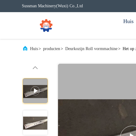
Sussman Machinery(Wuxi) Co.,Ltd
Huis
Huis
>
producten
>
Deurkozijn Roll vormmachine
>
Het op 