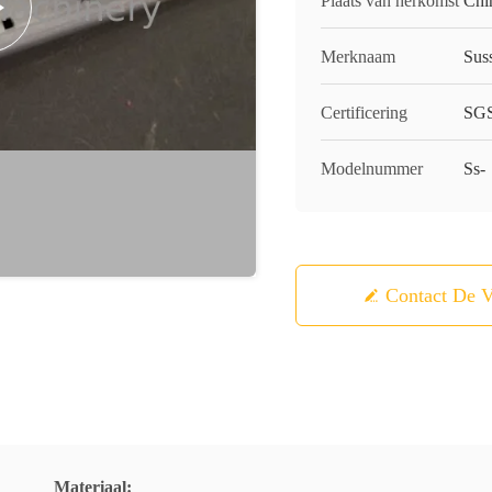
Plaats van herkomst
Chi
Merknaam
Sus
Certificering
SGS
Modelnummer
Ss-
Contact De V
Materiaal: