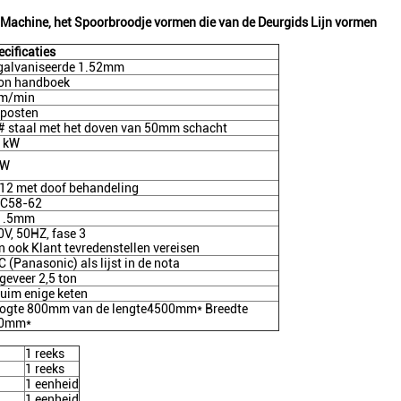
 Machine, het Spoorbroodje vormen die van de Deurgids Lijn vormen
cificaties
galvaniseerde 1.52mm
ton handboek
m/min
 posten
# staal met het doven van 50mm schacht
5 kW
kW
12 met doof behandeling
C58-62
1.5mm
0V, 50HZ, fase 3
n ook Klant tevredenstellen vereisen
 (Panasonic) als lijst in de nota
geveer 2,5 ton
duim enige keten
ogte 800mm van de lengte4500mm* Breedte
0mm*
1 reeks
1 reeks
1 eenheid
1 eenheid