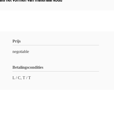
als het vormen van materiaal koud
Prijs
negotiable
Betalingscondities
L / C, T / T