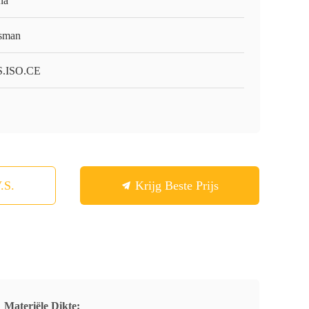
na
sman
.ISO.CE
.S.
Krijg Beste Prijs
Materiële Dikte: