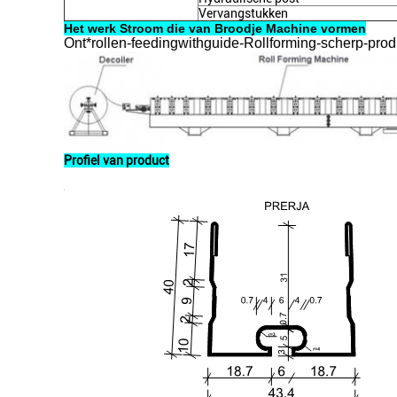
Vervangstukken
Het werk Stroom die van Broodje Machine vormen
Ont*rollen-feedingwithguide-Rollforming-scherp-pro
Profiel van product