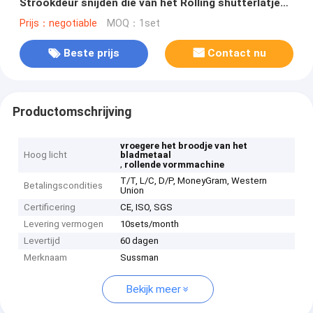
Strookdeur snijden die van het Rolling shutterlatje
Machine voor de Markt van Europa vormen
Prijs：negotiable
MOQ：1set
Beste prijs
Contact nu
Productomschrijving
vroegere het broodje van het
Hoog licht
bladmetaal
,
rollende vormmachine
T/T, L/C, D/P, MoneyGram, Western
Betalingscondities
Union
Certificering
CE, ISO, SGS
Levering vermogen
10sets/month
Levertijd
60 dagen
Merknaam
Sussman
Bekijk meer