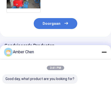
shutterlatje Machine voor de
Markt van Europa vormen
Doorgaan
Geadviseerde Producten
Amber Chen
3:41 PM
Good day, what product are you looking for?
Pu-het Broodje die
0.70.9mm Dikte
0.6-1.2mm
van de Blinddeur
Gegalvaniseerd
Gegalvaniseer
Machine 0,27 -
Staal 70mm
Staal Strips V
0.4mm 55mm 77mm
Afbaardend
Europese Rold
met 3T Decoiler
Buisbroodje dat
Lamellen
Beste prijs
Beste prijs
Beste pri