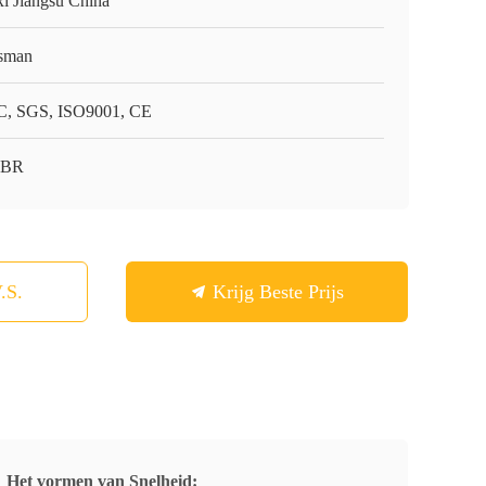
i Jiangsu China
sman
, SGS, ISO9001, CE
-BR
.S.
Krijg Beste Prijs
Het vormen van Snelheid: