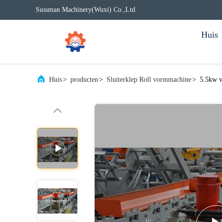
Sussman Machinery(Wuxi) Co.,Ltd
Huis
Huis
>
producten
>
Sluiterklep Roll vormmachine
>
5.5kw v