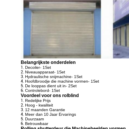
Belangrijkste onderdelen
1.
Decoiler- 1Set
2.
Niveauapparaat- 1Set
3.
Hydraulische snijmachine- 1Set
4.
Hoofdbroodje die machine vormen- 1Set
5.
De looppas dient uit in- 2Set
6.
Controlebord- 1Set
Voordeel voor ons rolblind
1.
Redelijke Prijs
2.
Hoog - kwaliteit
3.
12 maanden Garantie
4.
Meer dan 10 Jaar Ervarings
5.
Duurzaam
6.
Betrouwbaar
Rolling shutterdeur die Machinebeelden vormen