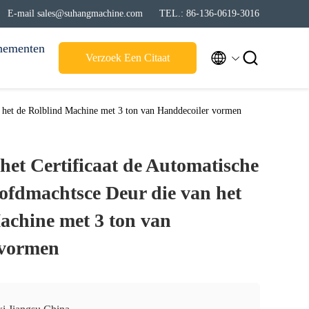
E-mail sales@suhangmachine.com
TEL.: 86-136-0619-3016
nementen


Verzoek Een Citaat
n het de Rolblind Machine met 3 ton van Handdecoiler vormen
het Certificaat de Automatische
ofdmachtsce Deur die van het
achine met 3 ton van
 vormen