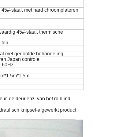
45#-staal, met hard chroomplateren
ardig 45#-staal, thermische
 ton
al met gedoofde behandeling
van Japan controle
e 60Hz
8m*1.5m*1.5m
eur, de deur enz. van het rolblind.
raulisch knipsel-afgewerkt product