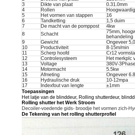
3
Dikte van plaat
0.31.0mm
4
Rollen
Hoogwaardig 
5
Het vormen van stappen
16
6
Tandketting
1,5 duim
7
De macht van de pomppost
4kw
75mm, hoogwa
8
Schacht
behandeling
9
Gewicht
Ongeveer 5,0
10
Productiviteit
8-15m/min
11
Scherp hoofd
Cr12 vormsta
12
Controlesysteem
Het merkplc 
13
Voltage
380V-3Phas
14
Motormacht
5.5kw
15
Afmeting
Ongeveer 6.
16
Hydraulische druk
10-12mpa
17
Indexfout van lengte
±1mm
Toepassingen
Het latje van de blinddeur, Rolling shutterdeur, blindd
Rolling shutter het Werk Stroom
Decoiler-voedende gids- broodje het vormen zich-Hyd
De Tekening van het rolling shutterprofiel