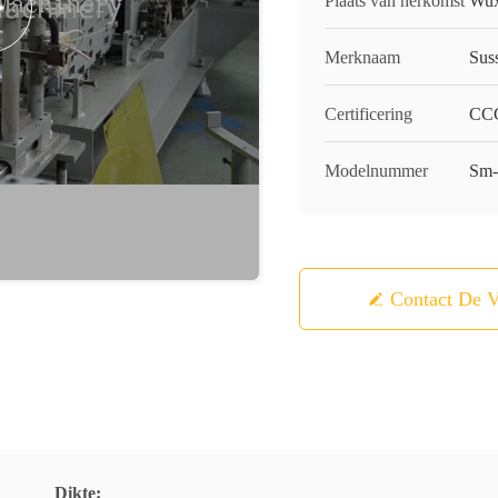
Plaats van herkomst
Wux
Merknaam
Sus
Certificering
CCC
Modelnummer
Sm
Contact De V
Dikte: