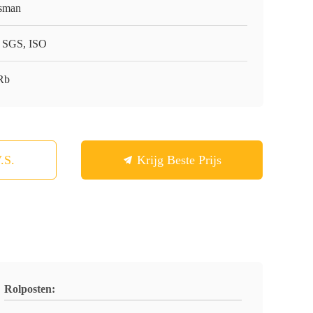
sman
 SGS, ISO
Rb
.S.
Krijg Beste Prijs
Rolposten: