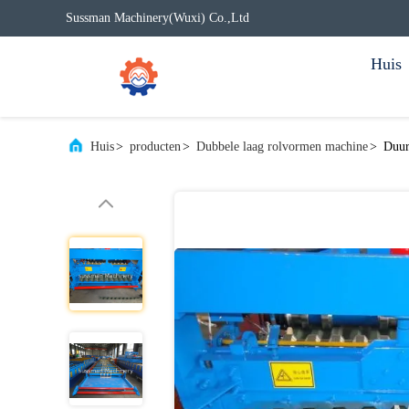
Sussman Machinery(Wuxi) Co.,Ltd
Huis
Huis
>
producten
>
Dubbele laag rolvormen machine
>
Duur