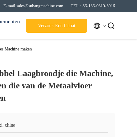
E-mail sales@suhangmachine.com
TEL.: 86-136-0619-3016
nementen


Verzoek Een Citaat
oer Machine maken
bel Laagbroodje die Machine,
en die van de Metaalvloer
en
i, china