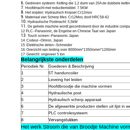
6.
Gedreven systeem: Ketting die 1,2 duim van 20A de dubbele ketti
7.
Hoofdmacht met reductiemiddel: 7.5KW
8.
Het snijden: Hydraulisch Knipsel Cr12mov
9.
Materiaal van Scherp Mes: Cr12Mov, doof HRC58-62
10.
Hydraulische Postmacht: 5,5kW
11.
De gehele machine wordt gecontroleerd door de industrie compu
12 PLC--Panasonic, de Engelse en Chinese Taal van Japan
13.
Touch screen--Panasonic Japan
14.
Codeur--Omron, Japan
15.
Elektrische delen--Schneider
16.
Overzicht van leiding over 8000mm*1350mmm*1200mm
17.
Gewicht: ongeveer 5 ton
Belangrijkste onderdelen
Periodiek Nr.
Goederen & Beschrijving
1
5T handuncoiler
2
Leveing het leiden
3
Hoofdbroodje die machine vormen
4
Hydraulische post
5
Hydraulisch scherp apparaat
6
De afgewerkte producten stellen uit lijst in w
7
PLC controlesysteem
8
Vervangstukken
Het werk Stroom die van Broodje Machine vor