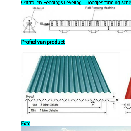
Ont*rollen-Feeding&Leveling--Broodjes forming-sch
Profiel van product
Foto