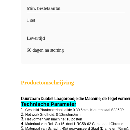
Min. bestelaantal
1 set
Levertijd
60 dagen na storting
Productomschrijving
Duurzaam Dubbel Laagbroodje die Machine, de Tegel vorme
Technische Parameter
1.
Geschikt Plaatmateriaal: dikte 0.30.6mm, Kleurenstaal S235JR
2.
Het werk Snelheid: 8-12meters/min
3.
Het vormen van machine: 18 posten
4.
Materiaal van Rol: Gcr15, doof HRC58-62 Geplateerd Chrome
5.
Materiaal van Schacht: 45# geavanceerd Staal (Diameter: 76mm), 