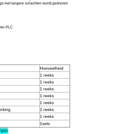
ngs met langere schachten wordt gedreven
ter-PLC.
Hoeveelheid
1 reeks
1 reeks
1 reeks
1 reeks
1 reeks
erking
2 reeks
1 reeks
1sets
men