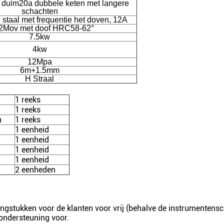
1 duim20a dubbele keten met langere
schachten
staal met frequentie het doven, 12A
2Mov met doof HRC58-62°
7.5kw
4kw
12Mpa
6m+1.5mm
H Straal
1 reeks
1 reeks
n
1 reeks
1 eenheid
1 eenheid
1 eenheid
1 eenheid
2 eenheden
vangstukken voor de klanten voor vrij (behalve de instrumenten
 ondersteuning voor.