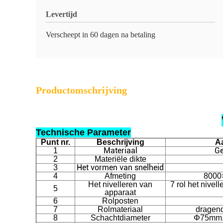
Levertijd
Verscheept in 60 dagen na betaling
Productomschrijving
Technische Parameter
Punt nr.
Beschrijving
A
Materiaal
Ge
1
2
Materiële dikte
Het vormen van snelheid
3
4
Afmeting
8000
Het nivelleren van
7 rol het nivel
5
apparaat
6
Rolposten
7
Rolmateriaal
dragend
8
Schachtdiameter
Φ75mm, 