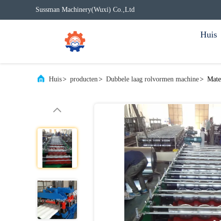
Sussman Machinery(Wuxi) Co.,Ltd
Huis
Huis
>
producten
>
Dubbele laag rolvormen machine
>
Mate