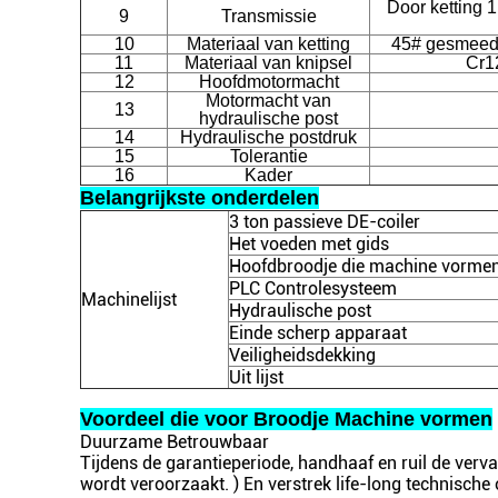
Door ketting 
9
Transmissie
10
Materiaal van ketting
45# gesmeed 
11
Materiaal van knipsel
Cr1
12
Hoofdmotormacht
Motormacht van
13
hydraulische post
14
Hydraulische postdruk
15
Tolerantie
16
Kader
Belangrijkste onderdelen
3 ton passieve DE-coiler
Het voeden met gids
Hoofdbroodje die machine vorme
PLC Controlesysteem
Machinelijst
Hydraulische post
Einde scherp apparaat
Veiligheidsdekking
Uit lijst
Voordeel die voor Broodje Machine vormen
Duurzame Betrouwbaar
Tijdens de garantieperiode, handhaaf en ruil de ver
wordt veroorzaakt. ) En verstrek life-long technische