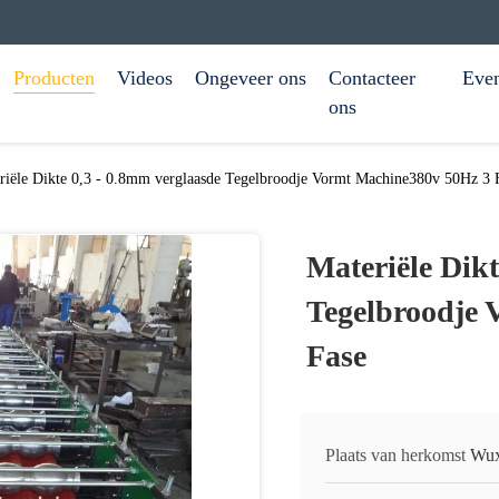
Producten
Videos
Ongeveer ons
Contacteer
Eve
ons
riële Dikte 0,3 - 0.8mm verglaasde Tegelbroodje Vormt Machine380v 50Hz 3 
Materiële Dikt
Tegelbroodje 
Fase
Plaats van herkomst
Wux