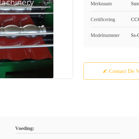
Merknaam
Sus
Certificering
CCC
Modelnummer
Ss-
Contact De V
Voeding: