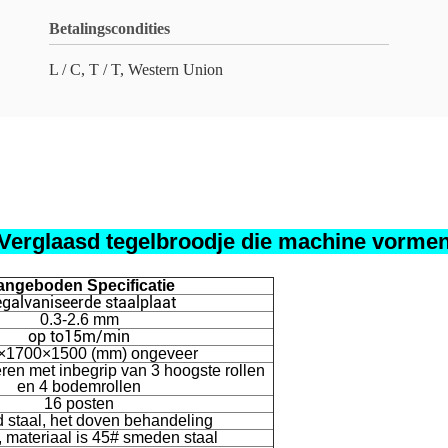
Betalingscondities
L / C, T / T, Western Union
Verglaasd tegelbroodje die machine vorme
angeboden Specificatie
galvaniseerde staalplaat
0.3-2.6 mm
op to15m/min
×1700×1500 (mm) ongeveer
leren met inbegrip van 3 hoogste rollen
en 4 bodemrollen
16 posten
 staal, het doven behandeling
materiaal is 45# smeden staal