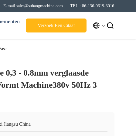
E-mail sales@suhangmachine.com
TEL.: 86-136-0619-3016
nementen


Verzoek Een Citaat
Fase
e 0,3 - 0.8mm verglaasde
Vormt Machine380v 50Hz 3
i Jiangsu China