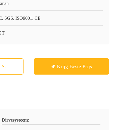
sman
, SGS, ISO9001, CE
GT
.S.
Krijg Beste Prijs
Dirvesysteem: