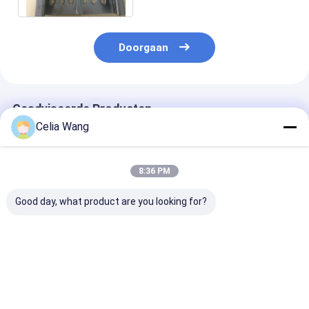
Doorgaan
Geadviseerde Producten
Celia Wang
8:36 PM
Good day, what product are you looking for?
Voor
Populair in Mexico
1.5-2.5 mm roe
magazijnwerkplaats
voor het residentiële
staal Ongeslo
Villadakinstallatie
garagedeurpaneelbroodje
gesloten C Uni
KR18 Staande
dat machine 457-
Strut Roll For
naadrolvormmachine
610 mm in de breedte
Machine met s
Beste prijs
Beste prijs
Beste pri
Mexico Populaire
verstelbaar metaal
na het snijden 
hydraulische
vormt met PLC-
ponsen