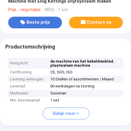
Machine met Enig Kettings Drijfsysteem maken
Prijs：negotiable
MOQ：1 set
Beste prijs
Contact nu
Productomschrijving
,
de machine van het kabeldienblad
Hoog licht
plaatwalsen machine
Certificering
CE, SGS, ISO
Levering vermogen
10 Stellen of assortimenten / Maand
Levertijd
60 werkdagen na storting
Merknaam
Sussman
Min. bestelaantal
1 set
Bekijk meer