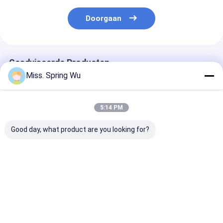
Doorgaan
Geadviseerde Producten
Miss. Spring Wu
5:14 PM
Good day, what product are you looking for?
Galvalume PPGI
Daksysteem Ridge
Metaal Ridge 
Roofing System
Capping Tile Making
Roll Forming
Ridge Capping Roll
Machine Roof Ridge
Machine 0.8m
Forming Machine
Cap Roll Forming
Stap op Opper
met 0,3-0,8 mm dikte
Machine
voor Verglaas
Beste prijs
Beste prijs
Beste pri
metalen staal
Tegel 5.5KW