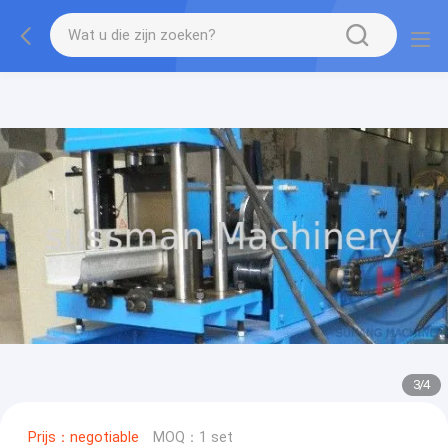
3
/
4
Prijs：negotiable
MOQ：1 set