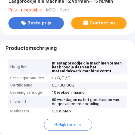
Laagbroodje die Machine 12 vormen--15 m/Min
Prijs：negotiable
MOQ：1set
Beste prijs
Contact nu
Productomschrijving
,
misstapbroodje die machine vormen
Hoog licht
het broodje dat van het
metaaldakwerk machine vormt
Betalingscondities
L / C, T / T
Certificering
CE, ISO, SGS
Levering vermogen
10 reeksen maand
60 werkdagen na het goedkeuren van
Levertijd
de geavanceerde betaling
Merknaam
SUSSMAN
Bekijk meer