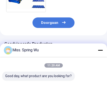
vormen--15 m/Min
Doorgaan
Geadviseerde Producten
Miss. Spring Wu
11:20 AM
Good day, what product are you looking for?
760 mm Trapezium
0.3-0.8mm
Afrika Markt
en IBR dubbellaag
gegalvaniseerd staal
Populaire IBR
dakplaat rollen
IBR Double Layer
686/760
vormmachine 0,3-
Roof Panel Roll
Trapeziumvor
0,8 mm
Forming Machine
blad Dubbella
Beste prijs
Beste prijs
Beste pri