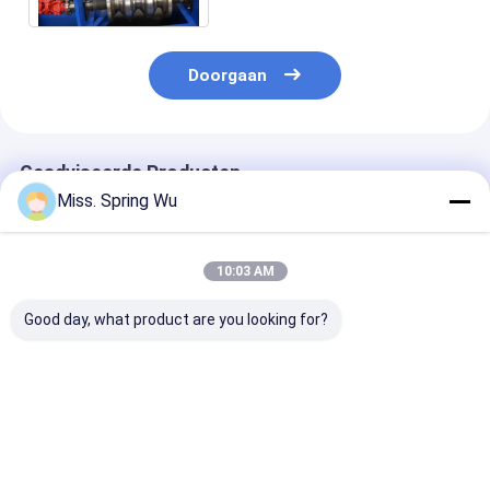
Doorgaan
Geadviseerde Producten
Miss. Spring Wu
10:03 AM
Good day, what product are you looking for?
Automatische 2-
Dikte 1,5-2 mm
1.2mm-2.0mm 
4mm Steel Plate
dubbele
Gegalvaniseer
Dikte Guard W Shape
geleiderailcurve die
Metalen Stale
Crash Barrier
machine maakt met
Staander Hek
Guardrail maken
2 sets aangepaste
Paal
Beste prijs
Beste prijs
Beste pri
machine voor High
mallen
Rolvormmachi
Road