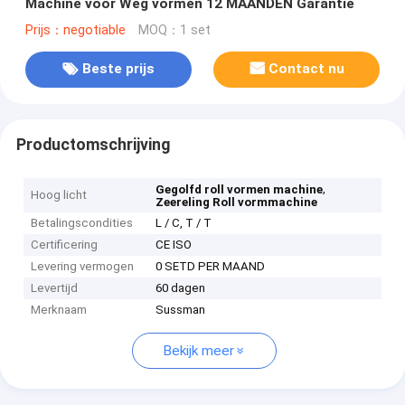
Machine voor Weg vormen 12 MAANDEN Garantie
Prijs：negotiable
MOQ：1 set
Beste prijs
Contact nu
Productomschrijving
,
Gegolfd roll vormen machine
Hoog licht
Zeereling Roll vormmachine
Betalingscondities
L / C, T / T
Certificering
CE ISO
Levering vermogen
0 SETD PER MAAND
Levertijd
60 dagen
Merknaam
Sussman
Bekijk meer