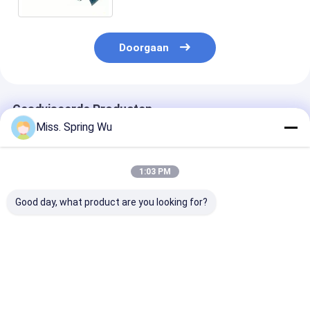
vormen
Doorgaan
Geadviseerde Producten
Miss. Spring Wu
1:03 PM
Good day, what product are you looking for?
Automatische 2-
Dikte 1,5-2 mm
1.2mm-2.0mm 
4mm Steel Plate
dubbele
Gegalvaniseer
Dikte Guard W Shape
geleiderailcurve die
Metalen Stale
Crash Barrier
machine maakt met
Staander Hek
Guardrail maken
2 sets aangepaste
Paal
Beste prijs
Beste prijs
Beste pri
machine voor High
mallen
Rolvormmachi
Road