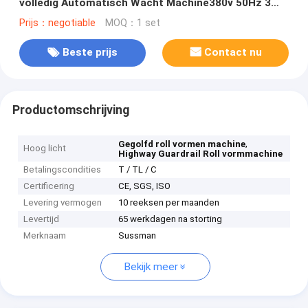
volledig Automatisch Wacht Machine380v 50Hz 3
Fase vormen
Prijs：negotiable
MOQ：1 set
Beste prijs
Contact nu
Productomschrijving
,
Gegolfd roll vormen machine
Hoog licht
Highway Guardrail Roll vormmachine
Betalingscondities
T / TL / C
Certificering
CE, SGS, ISO
Levering vermogen
10 reeksen per maanden
Levertijd
65 werkdagen na storting
Merknaam
Sussman
Bekijk meer