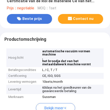
Certificatie van de Rol de materiële Ce van het
Machine45# staal vormen
Prijs：negotiable
MOQ：1set
Beste prijs
Contact nu
Productomschrijving
automatische vacuüm vormen
machine
Hoog licht
,
het broodje dat van het
metaaldakwerk machine vormt
Betalingscondities
L / C, T / T
Certificering
CE, ISO, SGS
Levering vermogen
10sets/month
60days na het goedkeuren van de
Levertijd
geavanceerde betaling
Merknaam
Sussman
Bekijk meer