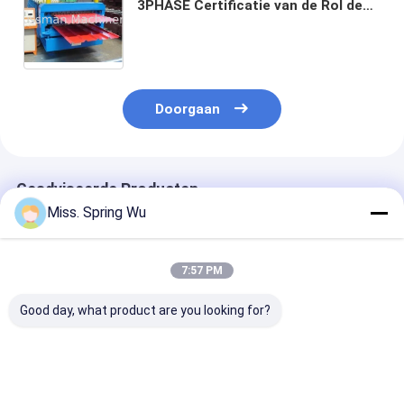
3PHASE Certificatie van de Rol de
materiële Ce van het Machine45#
staal vormen
Doorgaan
Geadviseerde Producten
Miss. Spring Wu
7:57 PM
Good day, what product are you looking for?
760 mm Trapezium
0.3-0.8mm
Afrika Markt
en IBR dubbellaag
gegalvaniseerd staal
Populaire IBR
dakplaat rollen
IBR Double Layer
686/760