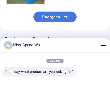
Doorgaan
Geadviseerde Producten
Miss. Spring Wu
9:37 PM
Good day, what product are you looking for?
Galvalume PPGI
Daksysteem Ridge
Metaal Ridge 
Roofing System
Capping Tile Making
Roll Forming
Ridge Capping Roll
Machine Roof Ridge
Machine 0.8m
Forming Machine
Cap Roll Forming
Stap op Opper
met 0,3-0,8 mm dikte
Machine
voor Verglaas
Beste prijs
Beste prijs
Beste pri
metalen staal
Tegel 5.5KW