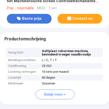
het Machinetouche screen Controlemechanisme
vormen
Prijs：negotiable
MOQ：1 set
Beste prijs
Contact nu
Productomschrijving
,
Golfplaat rolvormen machine
Hoog licht
bevindend vroeger naadbroodje
Betalingscondities
L / C, T / T
Certificering
CE ISO
Levering vermogen
10 sets per maand
Levertijd
60 dagen
Merknaam
Sussman
Bekijk meer