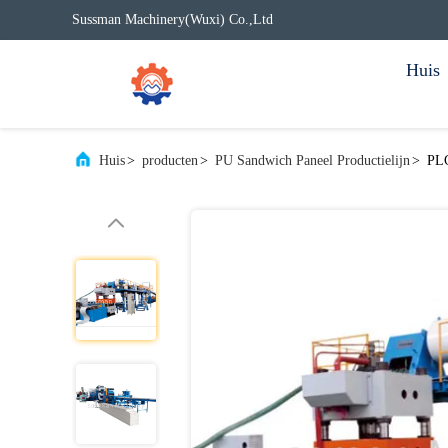
Sussman Machinery(Wuxi) Co.,Ltd
Huis
Huis
>
producten
>
PU Sandwich Paneel Productielijn
>
PLC