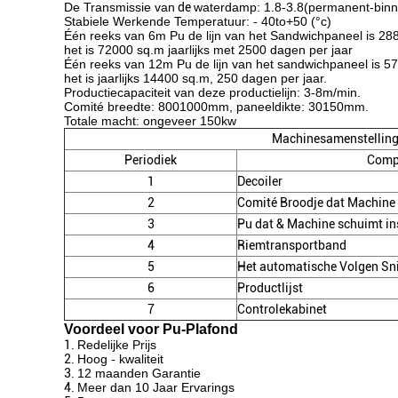
De Transmissie van
de
waterdamp: 1.8-3.8(permanent-bin
Stabiele Werkende Temperatuur: - 40to+50 (°c)
Één reeks van 6m Pu de lijn van het Sandwichpaneel is 288
het is 72000 sq.m jaarlijks met 2500 dagen per jaar
Één reeks van 12m Pu de lijn van het sandwichpaneel is 57
het is jaarlijks 14400 sq.m, 250 dagen per jaar.
Productiecapaciteit van deze productielijn: 3-8m/min.
Comité breedte: 8001000mm, paneeldikte: 30150mm.
Totale macht: ongeveer 150kw
Machinesamenstellin
Periodiek
Comp
1
Decoiler
2
Comité Broodje dat Machine
3
Pu dat & Machine schuimt in
4
Riemtransportband
5
Het automatische Volgen Sni
6
Productlijst
7
Controlekabinet
Voordeel voor Pu-
Plafond
1.
Redelijke Prijs
2.
Hoog - kwaliteit
3.
12 maanden Garantie
4.
Meer dan 10 Jaar Ervarings