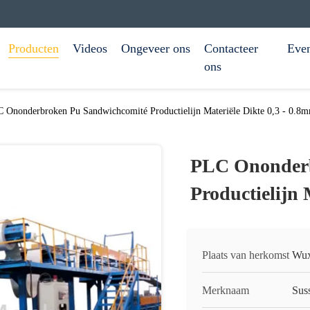
Producten
Videos
Ongeveer ons
Contacteer
Eve
ons
 Ononderbroken Pu Sandwichcomité Productielijn Materiële Dikte 0,3 - 0.8
PLC Ononderb
Productielijn 
Plaats van herkomst
Wux
Merknaam
Sus