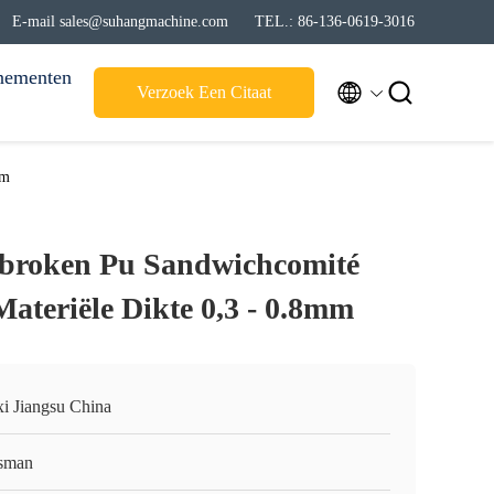
E-mail sales@suhangmachine.com
TEL.: 86-136-0619-3016
nementen


Verzoek Een Citaat
mm
roken Pu Sandwichcomité
Materiële Dikte 0,3 - 0.8mm
i Jiangsu China
sman