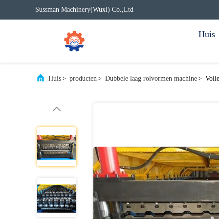
Sussman Machinery(Wuxi) Co.,Ltd
Huis
Huis
>
producten
>
Dubbele laag rolvormen machine
>
Voll