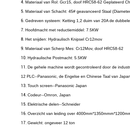
4.
Materiaal van Rol: Gcr15, doof HRC58-62 Geplateerd C
5.
Materiaal van Schacht: 45# geavanceerd Staal (Diameter
6.
Gedreven systeem: Ketting 1,2 duim van 20A de dubbele
7.
Hoofdmacht met reductiemiddel: 7.5KW
8.
Het snijden: Hydraulisch Knipsel Cr12mov
9.
Materiaal van Scherp Mes: Cr12Mov, doof HRC58-62
10.
Hydraulische Postmacht: 5.5KW
11.
De gehele machine wordt gecontroleerd door de indust
12 PLC--Panasonic, de Engelse en Chinese Taal van Japa
13.
Touch screen--Panasonic Japan
14.
Codeur--Omron, Japan
15.
Elektrische delen--Schneider
16.
Overzicht van leiding over 4000mm*1350mmm*1200m
17.
Gewicht: ongeveer 12 ton