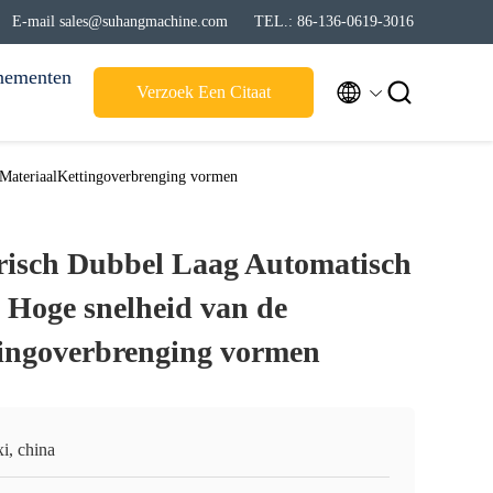
E-mail sales@suhangmachine.com
TEL.: 86-136-0619-3016
nementen


Verzoek Een Citaat
 MateriaalKettingoverbrenging vormen
trisch Dubbel Laag Automatisch
e Hoge snelheid van de
ingoverbrenging vormen
i, china