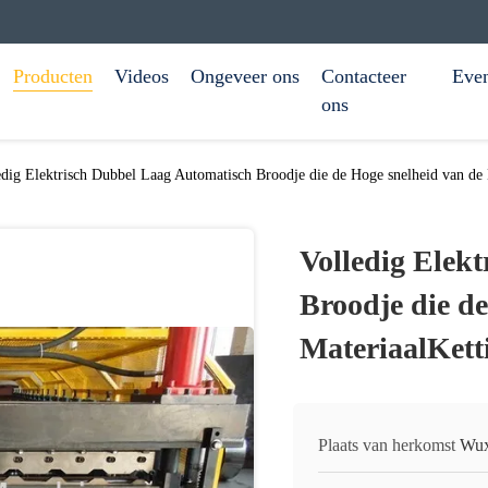
Producten
Videos
Ongeveer ons
Contacteer
Eve
ons
edig Elektrisch Dubbel Laag Automatisch Broodje die de Hoge snelheid van de
Volledig Elek
Broodje die d
MateriaalKett
Plaats van herkomst
Wux