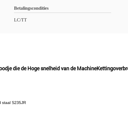
Betalingscondities
LC/TT
roodje die de Hoge snelheid van de MachineKettingoverb
d staal S235JR