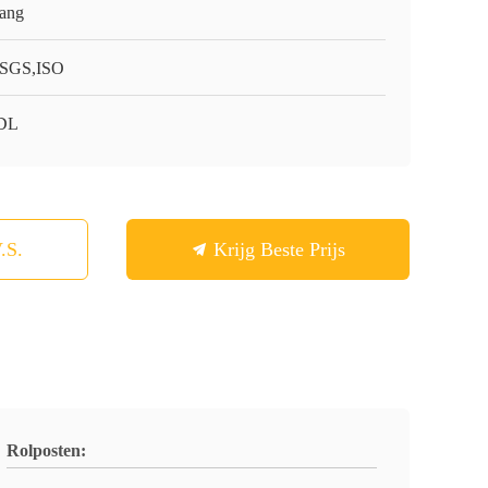
ang
SGS,ISO
DL
.S.
Krijg Beste Prijs
Rolposten: