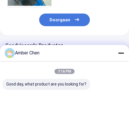
Doorgaan
Geadviseerde Producten
Amber Chen
7:16 PM
Good day, what product are you looking for?
Voor
Populair in Mexico
1.5-2.5 mm roe
magazijnwerkplaats
voor het residentiële
staal Ongeslo
Villadakinstallatie
garagedeurpaneelbroodje
gesloten C Uni
KR18 Staande
dat machine 457-
Strut Roll For
naadrolvormmachine
610 mm in de breedte
Machine met s
Beste prijs
Beste prijs
Beste pri
Mexico Populaire
verstelbaar metaal
na het snijden 
hydraulische
vormt met PLC-
ponsen