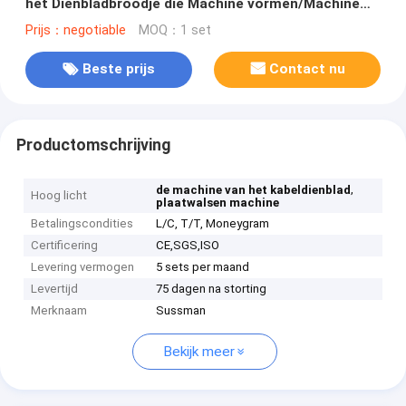
het Dienbladbroodje die Machine vormen/Machine
22kw maken
Prijs：negotiable
MOQ：1 set
Beste prijs
Contact nu
Productomschrijving
,
de machine van het kabeldienblad
Hoog licht
plaatwalsen machine
Betalingscondities
L/C, T/T, Moneygram
Certificering
CE,SGS,ISO
Levering vermogen
5 sets per maand
Levertijd
75 dagen na storting
Merknaam
Sussman
Bekijk meer