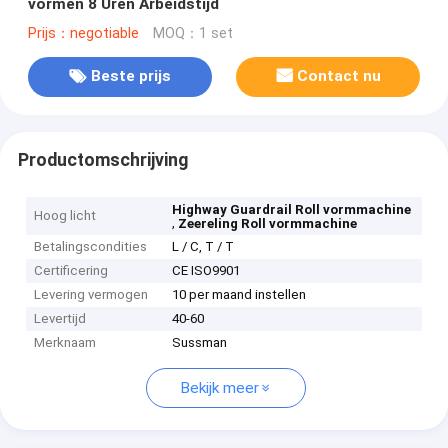
vormen 8 Uren Arbeidstijd
Prijs：negotiable
MOQ：1 set
Beste prijs
Contact nu
Productomschrijving
Highway Guardrail Roll vormmachine
Hoog licht
,
Zeereling Roll vormmachine
Betalingscondities
L / C, T / T
Certificering
CE ISO9901
Levering vermogen
10 per maand instellen
Levertijd
40-60
Merknaam
Sussman
Bekijk meer