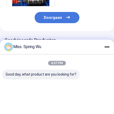
Doorgaan
Geadviseerde Producten
Miss. Spring Wu
6:57 PM
Good day, what product are you looking for?
Automatische 2-
Dikte 1,5-2 mm
1.2mm-2.0mm 
4mm Steel Plate
dubbele
Gegalvaniseer
Dikte Guard W Shape
geleiderailcurve die
Metalen Stale
Crash Barrier
machine maakt met
Staander Hek
Guardrail maken
2 sets aangepaste
Paal
Beste prijs
Beste prijs
Beste pri
machine voor High
mallen
Rolvormmachi
Road