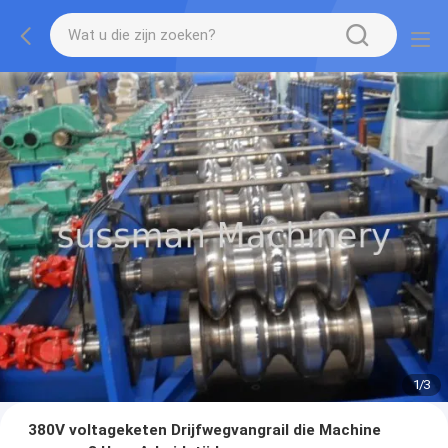
1
/
3
380V voltageketen Drijfwegvangrail die Machine