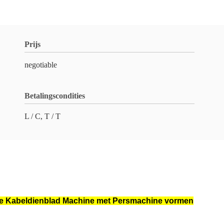
Prijs
negotiable
Betalingscondities
L / C, T / T
 die Kabeldienblad Machine met Persmachine vormen