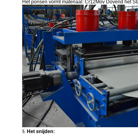
Het ponsen vormt materiaal: Cr12Mov Dovend het St
Het snijden:
5.