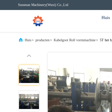
Sussman Machinery(Wuxi) Co.,Ltd
Huis
Huis
>
producten
>
Kabelgoot Roll vormmachine
>
5T het h