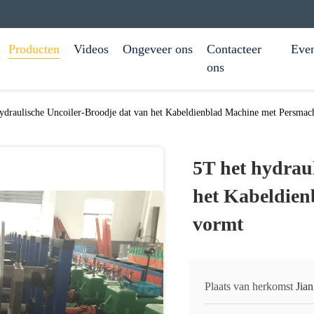
Producten
Videos
Ongeveer ons
Contacteer
Eve
ons
ydraulische Uncoiler-Broodje dat van het Kabeldienblad Machine met Persmac
5T het hydrau
het Kabeldien
vormt
Plaats van herkomst
Jian