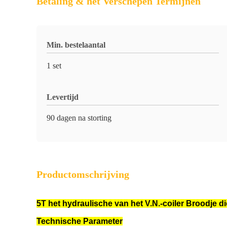
Betaling & het Verschepen Termijnen
Min. bestelaantal
1 set
Levertijd
90 dagen na storting
Productomschrijving
5T het hydraulische van het V.N.-coiler Broodje
Technische Parameter