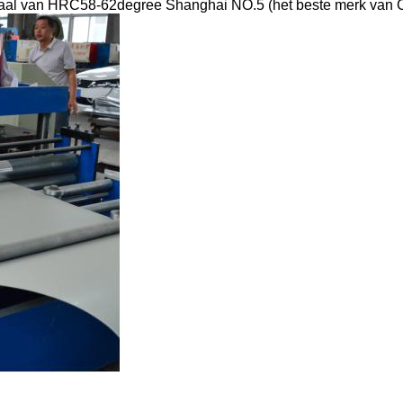
aal van HRC58-62degree Shanghai NO.5 (het beste merk van Ch