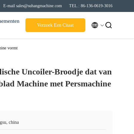
E-mail sales@suhangmachine.com
TEL.: 86-136-0619-3016
nementen


Verzoek Een Citaat
hine vormt
lische Uncoiler-Broodje dat van
blad Machine met Persmachine
gsu, china