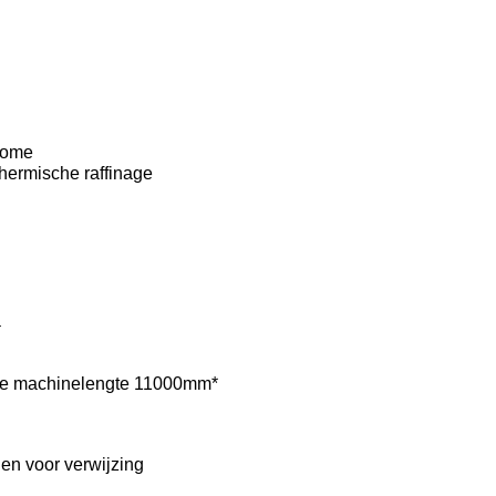
rome
hermische raffinage
a
de machinelengte 11000mm*
en voor verwijzing