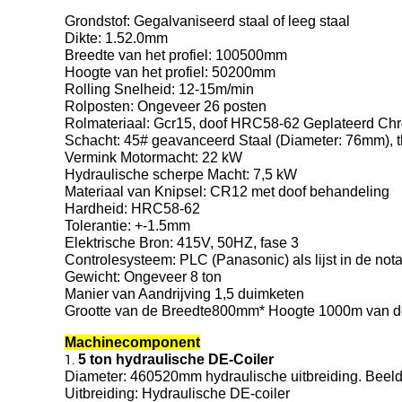
Grondstof: Gegalvaniseerd staal of leeg staal
Dikte: 1.52.0mm
Breedte van het profiel: 100500mm
Hoogte van het profiel: 50200mm
Rolling Snelheid: 12-15m/min
Rolposten: Ongeveer 26 posten
Rolmateriaal: Gcr15, doof HRC58-62 Geplateerd Ch
Schacht: 45# geavanceerd Staal (Diameter: 76mm), t
Vermink Motormacht: 22 kW
Hydraulische scherpe Macht: 7,5 kW
Materiaal van Knipsel: CR12 met doof behandeling
Hardheid: HRC58-62
Tolerantie: +-1.5mm
Elektrische Bron: 415V, 50HZ, fase 3
Controlesysteem: PLC (Panasonic) als lijst in de not
Gewicht: Ongeveer 8 ton
Manier van Aandrijving 1,5 duimketen
Grootte van de Breedte800mm* Hoogte 1000m van 
Machinecomponent
5 ton hydraulische DE-Coiler
1.
Diameter: 460520mm hydraulische uitbreiding. Beeld
Uitbreiding: Hydraulische DE-coiler