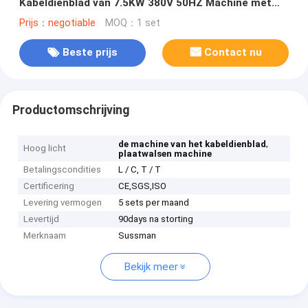
Kabeldienblad van 7.5KW 380V 50HZ Machine met
Cr12Mov-Knipsel vormen
Prijs：negotiable
MOQ：1 set
Beste prijs
Contact nu
Productomschrijving
,
de machine van het kabeldienblad
Hoog licht
plaatwalsen machine
Betalingscondities
L / C, T / T
Certificering
CE,SGS,ISO
Levering vermogen
5 sets per maand
Levertijd
90days na storting
Merknaam
Sussman
Bekijk meer