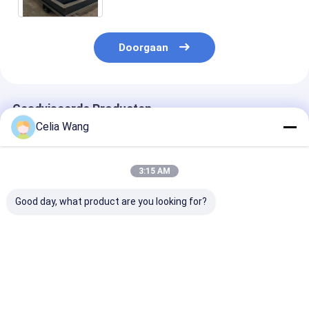
Doorgaan
Geadviseerde Producten
Celia Wang
3:15 AM
Good day, what product are you looking for?
Voor
Populair in Mexico
1.5-2.5 mm roe
magazijnwerkplaats
voor het residentiële
staal Ongeslo
Villadakinstallatie
garagedeurpaneelbroodje
gesloten C Uni
KR18 Staande
dat machine 457-
Strut Roll For
naadrolvormmachine
610 mm in de breedte
Machine met s
Beste prijs
Beste prijs
Beste pri
Mexico Populaire
verstelbaar metaal
na het snijden 
hydraulische
vormt met PLC-
ponsen