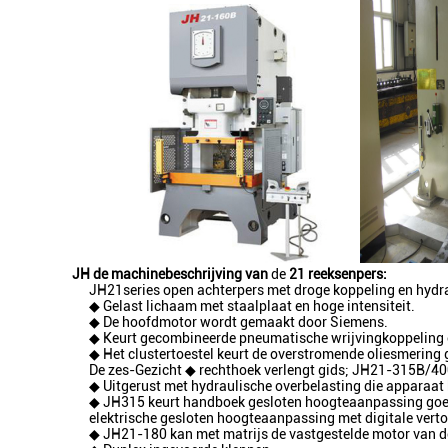
JH de machinebeschrijving van
de
21 reeksenpers:
JH21series open achterpers met droge koppeling en hydr
◆ Gelast lichaam met staalplaat en hoge intensiteit.
◆ De hoofdmotor wordt gemaakt door Siemens.
◆ Keurt gecombineerde pneumatische wrijvingkoppeling 
◆ Het clustertoestel keurt de overstromende oliesmering 
De zes-Gezicht ◆ rechthoek verlengt gids; JH21-315B/400
◆ Uitgerust met hydraulische overbelasting die apparaa
◆ JH315 keurt handboek gesloten hoogteaanpassing goed
elektrische gesloten hoogteaanpassing met digitale vert
◆ JH21-180 kan met matrijs de vastgestelde motor van de