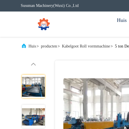
Sussman Machinery(Wuxi) Co.,Ltd
Huis
Huis
>
producten
>
Kabelgoot Roll vormmachine
>
5 ton D