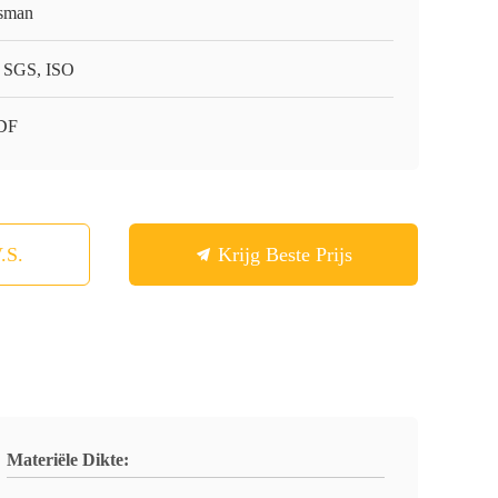
sman
 SGS, ISO
DF
.S.
Krijg Beste Prijs
Materiële Dikte: