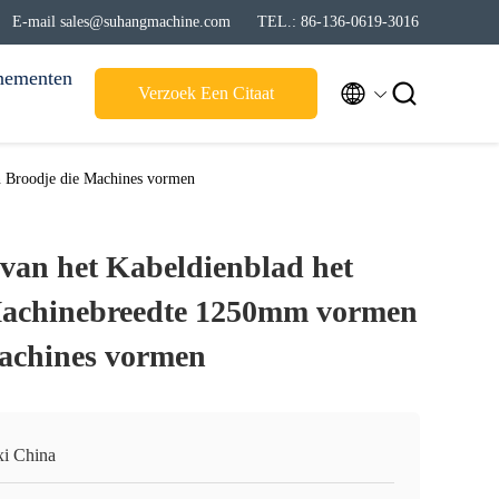
E-mail sales@suhangmachine.com
TEL.: 86-136-0619-3016
nementen


Verzoek Een Citaat
n Broodje die Machines vormen
-van het Kabeldienblad het
Machinebreedte 1250mm vormen
achines vormen
i China