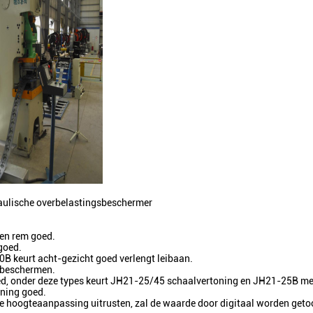
aulische overbelastingsbeschermer
en rem goed.
goed.
B keurt acht-gezicht goed verlengt leibaan.
t beschermen.
, onder deze types keurt JH21-25/45 schaalvertoning en JH21-25B met 
oning goed.
 hoogteaanpassing uitrusten, zal de waarde door digitaal worden getoon