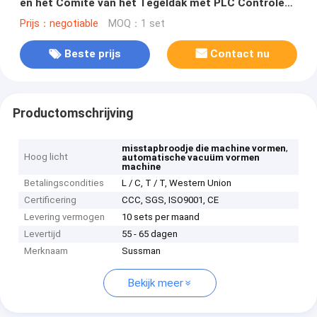
en het Comité van het Tegeldak met PLC Controle
vormen
Prijs：negotiable
MOQ：1 set
Beste prijs
Contact nu
Productomschrijving
,
misstapbroodje die machine vormen
Hoog licht
automatische vacuüm vormen
machine
Betalingscondities
L / C, T / T, Western Union
Certificering
CCC, SGS, ISO9001, CE
Levering vermogen
10 sets per maand
Levertijd
55 - 65 dagen
Merknaam
Sussman
Bekijk meer