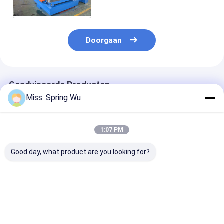
met PLC Controle vormen
Doorgaan
Geadviseerde Producten
Miss. Spring Wu
1:07 PM
Good day, what product are you looking for?
760 mm Trapezium
0.3-0.8mm
Afrika Markt
en IBR dubbellaag
gegalvaniseerd staal
Populaire IBR
dakplaat rollen
IBR Double Layer
686/760
vormmachine 0,3-
Roof Panel Roll
Trapeziumvor
0,8 mm
Forming Machine
blad Dubbella
Beste prijs
Beste prijs
Beste pri
gegalvaniseerd staal
Met Chain Drive
rolvormmachi