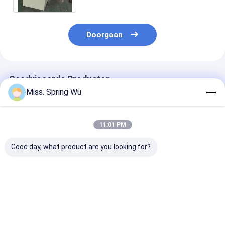
Doorgaan
Geadviseerde Producten
Miss. Spring Wu
11:01 PM
Good day, what product are you looking for?
Voor
Populair in Mexico
1.5-2.5 mm roe
magazijnwerkplaats
voor het residentiële
staal Ongeslo
Villadakinstallatie
garagedeurpaneelbroodje
gesloten C Uni
KR18 Staande
dat machine 457-
Strut Roll For
naadrolvormmachine
610 mm in de breedte
Machine met s
Beste prijs
Beste prijs
Beste pri
Mexico Populaire
verstelbaar metaal
na het snijden 
hydraulische
vormt met PLC-
ponsen