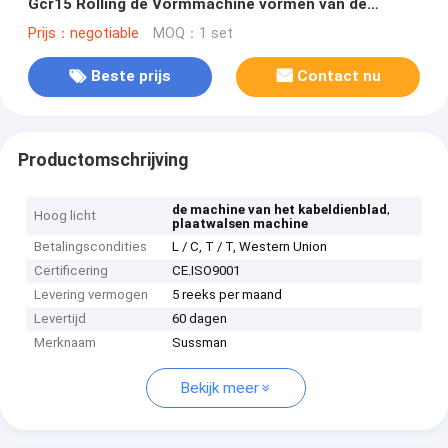
Gcr15 Rolling de Vormmachine vormen van de
Machinerol
Prijs：negotiable
MOQ：1 set
Beste prijs
Contact nu
Productomschrijving
,
de machine van het kabeldienblad
Hoog licht
plaatwalsen machine
Betalingscondities
L / C, T / T, Western Union
Certificering
CE.ISO9001
Levering vermogen
5 reeks per maand
Levertijd
60 dagen
Merknaam
Sussman
Bekijk meer