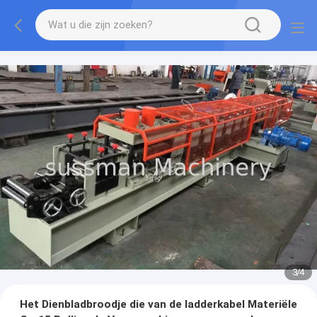
3
/
4
Het Dienbladbroodje die van de ladderkabel Materiële