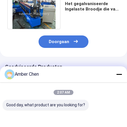
Het gegalvaniseerde
Ingelaste Broodje die van
het Stutkanaal Machine
vormen
Doorgaan
Geadviseerde Producten
Amber Chen
2:07 AM
Good day, what product are you looking for?
41 * 41mm het
Amerikaanse
PV Rack Strut 
Broodje die van de
populaire 1,5-2,5
Forming Mach