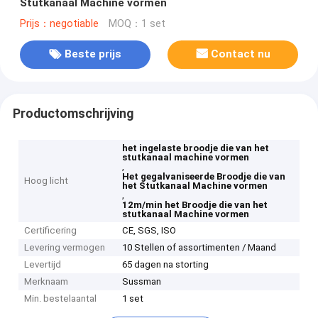
Stutkanaal Machine vormen
Prijs：negotiable
MOQ：1 set
Beste prijs
Contact nu
Productomschrijving
het ingelaste broodje die van het
stutkanaal machine vormen
,
Het gegalvaniseerde Broodje die van
Hoog licht
het Stutkanaal Machine vormen
,
12m/min het Broodje die van het
stutkanaal Machine vormen
Certificering
CE, SGS, ISO
Levering vermogen
10 Stellen of assortimenten / Maand
Levertijd
65 dagen na storting
Merknaam
Sussman
Min. bestelaantal
1 set