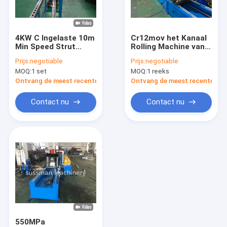
Ongeveer ons
Fabrieksreis
4KW C Ingelaste 10m
Cr12mov het Kanaal
Min Speed Strut
Rolling Machine van
Kwaliteitscontrole
Channel Roll die
het Vormstaal 22kw
Prijs:
negotiable
Prijs:
negotiable
Machine met
MOQ:
1 set
MOQ:
1 reeks
Tandentanding
Contacteer ons
vormen
Ontvang de meest recente Prijs
Ontvang de meest recente Prij
Nieuws
Contact nu
Contact nu
Gevallen
Kabelgoot Roll vormmachine
Stud en track roll vormen machine
Het Broodje dat van CZ Purlin Machine vormt
550MPa