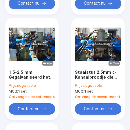
Contact nu
Contact nu
1.5-2.5 mm
Staalstut 2.5mm c-
Gegalvaniseerd het
Kanaalbroodje die
Kanaalbroodje die
Machine vormen
Prijs:
negotiable
Prijs:
negotiable
van de Staalstut
MOQ:
1 set
MOQ:
1 set
Machine met 16
Rolposten vormen
Ontvang de meest recente Prijs
Ontvang de meest recente Prij
Contact nu
Contact nu