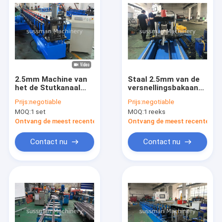
2.5mm Machine van
Staal 2.5mm van de
het de Stutkanaal
versnellingsbakaandrijvin
van 41 * 21 Mm de
Kanaalbroodje die
Prijs:
negotiable
Prijs:
negotiable
Staal Ingelaste
Machine vormen
MOQ:
1 set
MOQ:
1 reeks
Ontvang de meest recente Prijs
Ontvang de meest recente Prij
Contact nu
Contact nu
Huis
Producten
Videos