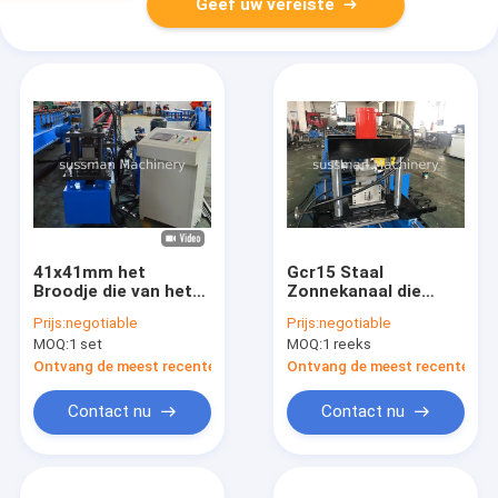
Geef uw vereiste
41x41mm het
Gcr15 Staal
Broodje die van het
Zonnekanaal die
Stutkanaal Machine
Machine met Servo
Prijs:
negotiable
Prijs:
negotiable
met Hydraulisch
na Knipsel maken
MOQ:
1 set
MOQ:
1 reeks
Ponsen vormen
Ontvang de meest recente Prijs
Ontvang de meest recente Prij
Contact nu
Contact nu