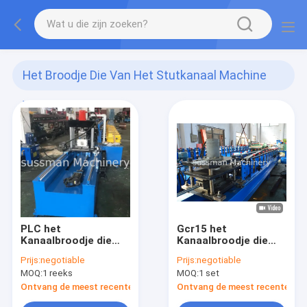
Het Broodje Die Van Het Stutkanaal Machine
Vormen
(70)
PLC het
Gcr15 het
Kanaalbroodje die
Kanaalbroodje die
van de
van de Staal
Prijs:
negotiable
Prijs:
negotiable
Controleversnellingsbak
Zonnestut Machine
MOQ:
1 reeks
MOQ:
1 set
Gedreven Staal
vormen
Ingelast Stut
Ontvang de meest recente Prijs
Ontvang de meest recente Prij
Machine vormen