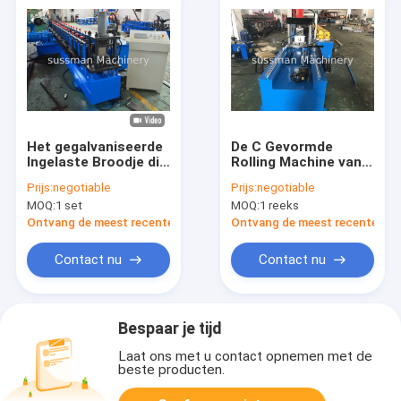
Het gegalvaniseerde
De C Gevormde
Ingelaste Broodje die
Rolling Machine van
van het Stutkanaal
het Staal18.5kw
Prijs:
negotiable
Prijs:
negotiable
Machine vormen
Kanaal met niet
MOQ:
1 set
MOQ:
1 reeks
Eindeknipsel
Ontvang de meest recente Prijs
Ontvang de meest recente Prij
Contact nu
Contact nu
Bespaar je tijd
Laat ons met u contact opnemen met de
beste producten.