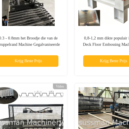
0.3 - 0.8mm het Broodje die van de
0,8-1,2 mm dikte populair 
ruppelrand Machine Gegalvaniseerde
Deck Floor Embossing Mac
de Versieringsrand vormen van het
residentiële vloeren 
Staaldak
fabrieksmagazijne
Krijg Beste Prijs
Krijg Beste Prijs
Video