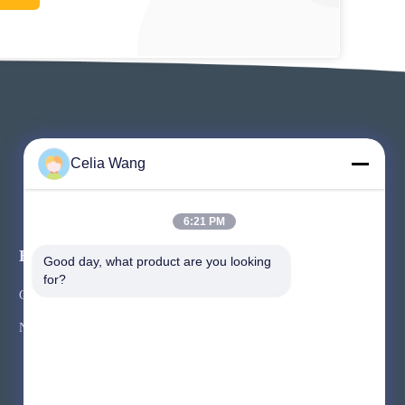
Celia Wang
6:21 PM
Evenementen
Good day, what product are you looking 
Verzoek Een Citaat
for?
Gevallen
TEL.: 86-136-0619-3016
Nieuws
Fax: 86-510-8827-6675



