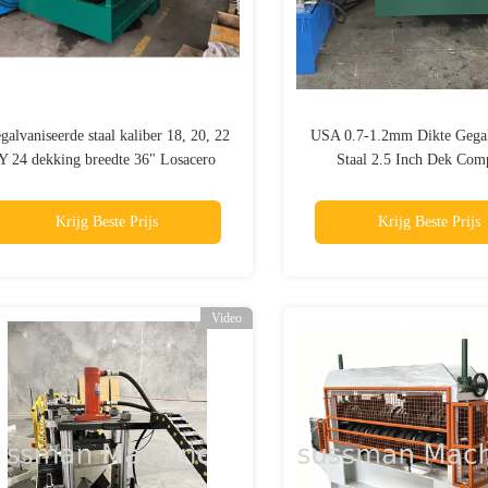
galvaniseerde staal kaliber 18, 20, 22
USA 0.7-1.2mm Dikte Gegal
Y 24 dekking breedte 36" Losacero
Staal 2.5 Inch Dek Com
DECK 25 rollen vormmachine
Vloerplaat Rolvormmach
Embossing Roller Te 
Krijg Beste Prijs
Krijg Beste Prijs
Video