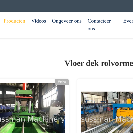
Producten
Videos
Ongeveer ons
Contacteer
Eve
ons
Vloer dek rolvorm
Video