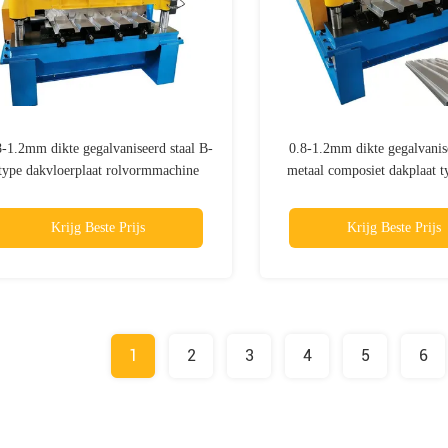
8-1.2mm dikte gegalvaniseerd staal B-
0.8-1.2mm dikte gegalvanise
type dakvloerplaat rolvormmachine
metaal composiet dakplaat t
vloer rolvormmachi
Krijg Beste Prijs
Krijg Beste Prijs
1
2
3
4
5
6