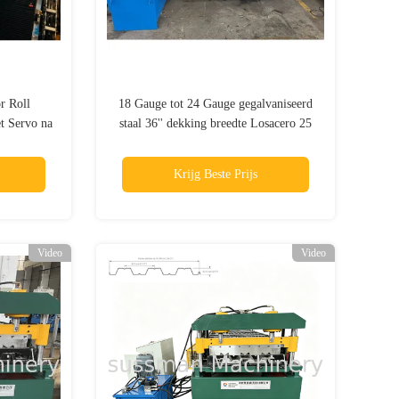
r Roll
18 Gauge tot 24 Gauge gegalvaniseerd
 Servo na
staal 36'' dekking breedte Losacero 25
Steel Deck Roll Forming Machine
populair in de Mexicaanse markt
Krijg Beste Prijs
Video
Video