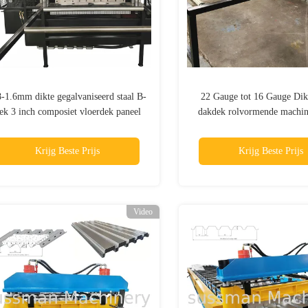
8-1.6mm dikte gegalvaniseerd staal B-
22 Gauge tot 16 Gauge Dik
ek 3 inch composiet vloerdek paneel
dakdek rolvormende machin
rolvormmachine met embossing
Decking vloer maken machin
in de VS
Krijg Beste Prijs
Krijg Beste Prijs
Video