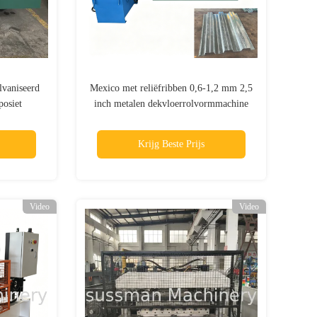
vaniseerd
Mexico met reliëfribben 0,6-1,2 mm 2,5
posiet
inch metalen dekvloerrolvormmachine
ine Met
Industriële fabriek met meerdere
Koop
verdiepingen
Krijg Beste Prijs
Video
Video