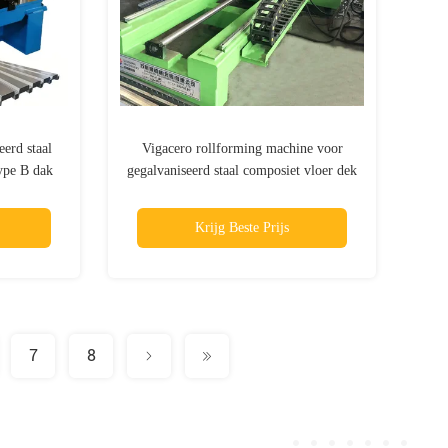
erd staal
Vigacero rollforming machine voor
ype B dak
gegalvaniseerd staal composiet vloer dek
ne
systeem
Krijg Beste Prijs
7
8