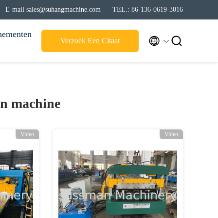
E-mail sales@suhangmachine.com
TEL.: 86-136-0619-3016
nementen


Verzoek Een Citaat
en machine
Video
Video