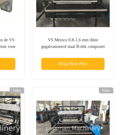
in de VS
VS Mexico 0,8-1,6 mm dikte
hine voor
gegalvaniseerd staal B-dek composiet
in
vloer dek paneel rolvormende machine
n
met embossing roller voor verkoop
Krijg Beste Prijs
Video
Video