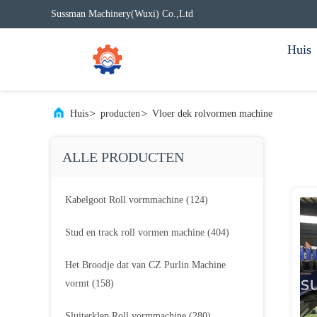
Sussman Machinery(Wuxi) Co.,Ltd
Huis
Huis
>
producten
>
Vloer dek rolvormen machine
ALLE PRODUCTEN
Kabelgoot Roll vormmachine
(124)
Stud en track roll vormen machine
(404)
Het Broodje dat van CZ Purlin Machine
vormt
(158)
Sluiterklep Roll vormmachine
(280)