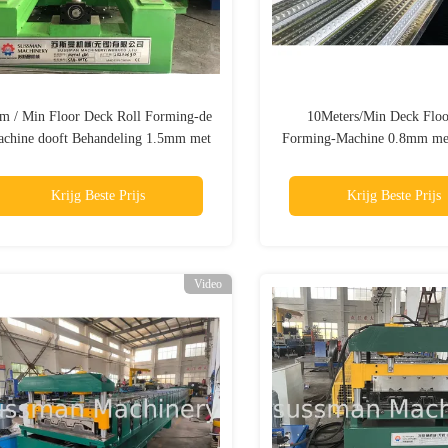
m / Min Floor Deck Roll Forming-de
10Meters/Min Deck Floo
chine dooft Behandeling 1.5mm met
Forming-Machine 0.8mm met
15KW
Knipsel
Krijg Beste Prijs
Krijg Beste Prijs
Video