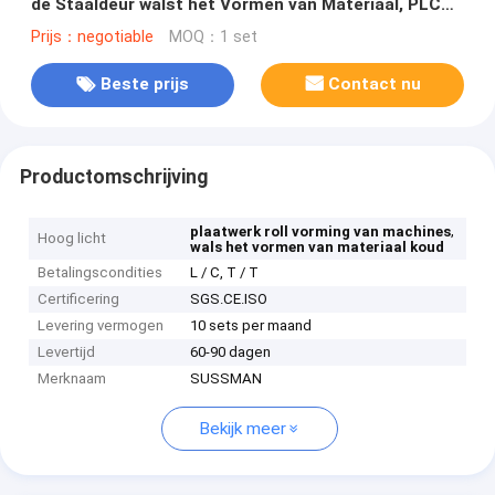
de Staaldeur walst het Vormen van Materiaal, PLC
Automatische koud Controle
Prijs：negotiable
MOQ：1 set
Beste prijs
Contact nu
Productomschrijving
,
plaatwerk roll vorming van machines
Hoog licht
wals het vormen van materiaal koud
Betalingscondities
L / C, T / T
Certificering
SGS.CE.ISO
Levering vermogen
10 sets per maand
Levertijd
60-90 dagen
Merknaam
SUSSMAN
Bekijk meer