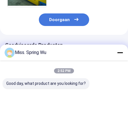
koud Controle
Doorgaan
Geadviseerde Producten
Miss. Spring Wu
2:52 PM
Good day, what product are you looking for?
OEM Aangepast ISO-
Gegalvaniseerd de
Amerika hete
Certificaat
Deurkader die van
verkoop 0,8-1
Metaaldeur
het Staalijzer
U-kanaal deur
Kaderbroodje
Machineplc maken
rolvormmachi
Vormmachine met
18 Posten
gegalvaniseerd
Beste prijs
Beste prijs
Beste pri
PLC
controleren
Controlesysteem