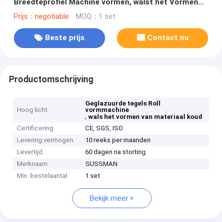
Breedteprofiel Machine vormen, walst het Vormen
van Materiaal koud
Prijs：negotiable
MOQ：1 set
Beste prijs
Contact nu
Productomschrijving
Geglazuurde tegels Roll
Hoog licht
vormmachine
,
wals het vormen van materiaal koud
Certificering
CE, SGS, ISO
Levering vermogen
10 reeks per maanden
Levertijd
60 dagen na storting
Merknaam
SUSSMAN
Min. bestelaantal
1 set
Bekijk meer