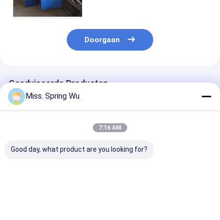
walst het Vormen van Materiaal
koud
Doorgaan
Geadviseerde Producten
Miss. Spring Wu
7:16 AM
Good day, what product are you looking for?
OEM Aangepast ISO-
Gegalvaniseerd de
Amerika hete
Certificaat
Deurkader die van
verkoop 0,8-1
Metaaldeur
het Staalijzer
U-kanaal deur
Kaderbroodje
Machineplc maken
rolvormmachi
Vormmachine met
18 Posten
gegalvaniseerd
Beste prijs
Beste prijs
Beste pri
PLC
controleren