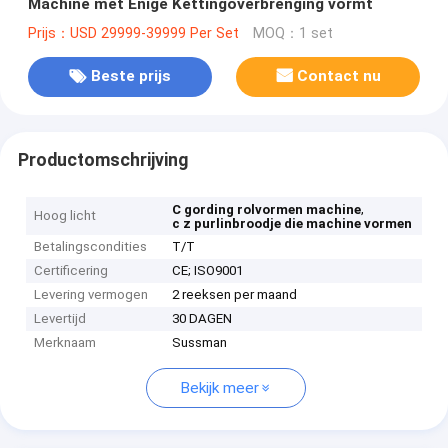
Machine met Enige Kettingoverbrenging vormt
Prijs：USD 29999-39999 Per Set
MOQ：1 set
Beste prijs
Contact nu
Productomschrijving
,
C gording rolvormen machine
Hoog licht
c z purlinbroodje die machine vormen
Betalingscondities
T/T
Certificering
CE; ISO9001
Levering vermogen
2 reeksen per maand
Levertijd
30 DAGEN
Merknaam
Sussman
Bekijk meer