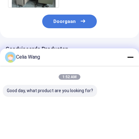
Doorgaan
Geadviseerde Producten
Celia Wang
1:52 AM
Good day, what product are you looking for?
Het brede Regelbare
2.0-3.5mm
Nieuwste ontw
Gegalvaniseerde
gegalvaniseerd staal
2.0-3.5mm Dik
Broodje dat van het
100-500mm Breedte
gegalvaniseerd
Kader CZ Purlin van
verstelbare CZ Purlin
CZ100-500m
de Staalstructuur
Roll Forming
breedte verste
Beste prijs
Beste prijs
Beste pri
Machine vormt
Machine met auto
Huisstructuur
Populair in Australië
stapler voor gebouw
Maken CZ Purli