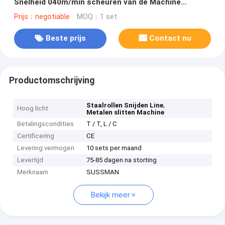
Snelheid 040m/min scheuren van de Machine
Professionele semi-Autolijn
Prijs：negotiable
MOQ：1 set
Beste prijs
Contact nu
Productomschrijving
,
Staalrollen Snijden Line
Hoog licht
Metalen slitten Machine
Betalingscondities
T / T, L / C
Certificering
CE
Levering vermogen
10 sets per maand
Levertijd
75-85 dagen na storting
Merknaam
SUSSMAN
Bekijk meer