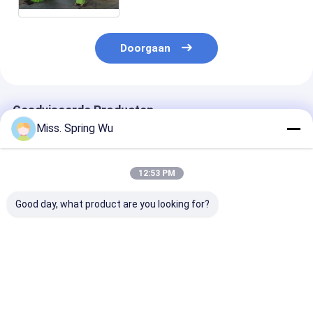
Autolijn
Doorgaan
Geadviseerde Producten
Miss. Spring Wu
12:53 PM
Good day, what product are you looking for?
0.2-2.0 mm Dikte
Het Staal die van de
Automatisch 
gegalvaniseerd staal
hoge snelheidskleur
besturing 0,8
gesneden op lengte
Scheurend Machine
gegalvaniseer
en gesneden machine
11.5KW 6 Meter
stalen spoel
snakt 1842mm
snijmachine
Beste prijs
Beste prijs
Beste pri
Breedte vouwen
gesneden naar
lijn