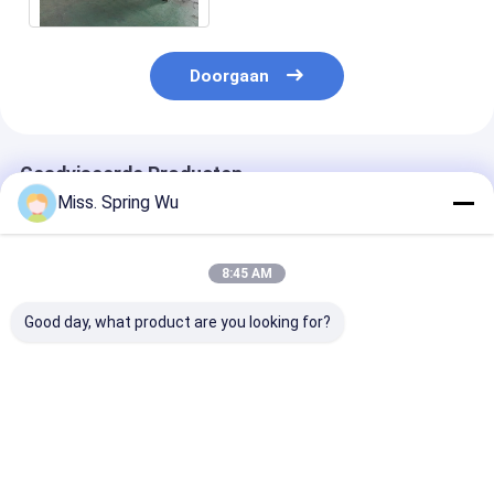
Doorgaan
Geadviseerde Producten
Miss. Spring Wu
8:45 AM
Good day, what product are you looking for?
0.2-2.0 mm Dikte
Het Staal die van de
Automatisch 
gegalvaniseerd staal
hoge snelheidskleur
besturing 0,8
gesneden op lengte
Scheurend Machine
gegalvaniseer
en gesneden machine
11.5KW 6 Meter
stalen spoel
snakt 1842mm
snijmachine
Beste prijs
Beste prijs
Beste pri
Breedte vouwen
gesneden naar
lijn