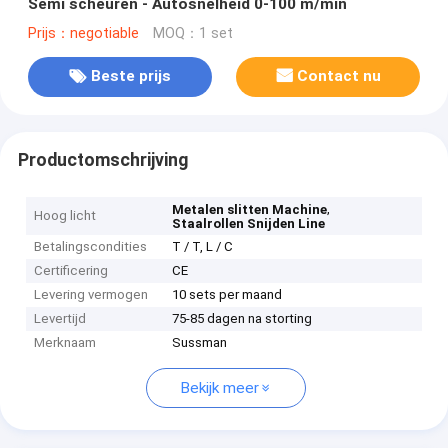
Semi scheuren - Autosnelheid 0-100 m/min
Prijs：negotiable
MOQ：1 set
Beste prijs
Contact nu
Productomschrijving
,
Metalen slitten Machine
Hoog licht
Staalrollen Snijden Line
Betalingscondities
T / T, L / C
Certificering
CE
Levering vermogen
10 sets per maand
Levertijd
75-85 dagen na storting
Merknaam
Sussman
Bekijk meer